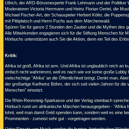
Ullrich, der ARD-Börsenexperte Frank Lehmann und der Politiker W
Moderatoren Victoria Herrmann und Heinz Florian Oertel, die Musik
Michael Fischer-Art, der Schauspieler Herbert Köfer, die Puppensp
mit Pittiplatsch und Herrn Fuchs aus dem Märchenwald.
Spüren Sie für ganze 2 Stunden den Zauber und die Mythen des g
Alle Mitwirkenden engagieren sich für die Stiftung Menschen für
Hörbuchs unterstützen auch Sie die Aktion, denn ein Teil des Erlös
Kritik:
Afrika ist groß. Afrika ist arm. Und Afrika ist unglaublich reich an 
einfach nicht wahrnimmt, weil es nach wie vor keine große Lobby fü
vielschichtige "Afrika" an die Öffentlichkeit bringt. Denkt man. Ab
der großartige Karlheinz Böhm, der sich seit vielen Jahren für di
Menschen" einsetzt.
Die Rhön-Rennsteig-Sparkasse und der Verlag steinbach sprech
Hörbuch rund um afrikanische Märchen herausgegeben - "Afrika höre
lohnt, weil man damit Geld spenden kann, sondern weil es eine b
Prominenten - zumeist sehr gut - vorgetragen werden.
Unter Einsatz von Musik werden die bunten, fantastischen Märchen