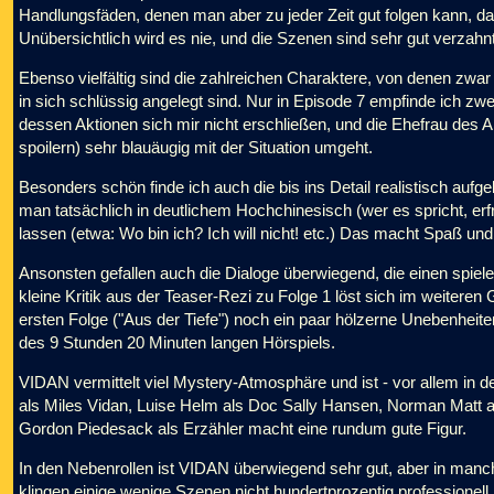
Handlungsfäden, denen man aber zu jeder Zeit gut folgen kann, da
Unübersichtlich wird es nie, und die Szenen sind sehr gut verzahnt
Ebenso vielfältig sind die zahlreichen Charaktere, von denen z
in sich schlüssig angelegt sind. Nur in Episode 7 empfinde ich z
dessen Aktionen sich mir nicht erschließen, und die Ehefrau des Air
spoilern) sehr blauäugig mit der Situation umgeht.
Besonders schön finde ich auch die bis ins Detail realistisch auf
man tatsächlich in deutlichem Hochchinesisch (wer es spricht, erf
lassen (etwa: Wo bin ich? Ich will nicht! etc.) Das macht Spaß und s
Ansonsten gefallen auch die Dialoge überwiegend, die einen spiel
kleine Kritik aus der Teaser-Rezi zu Folge 1 löst sich im weitere
ersten Folge ("Aus der Tiefe") noch ein paar hölzerne Unebenheiten
des 9 Stunden 20 Minuten langen Hörspiels.
VIDAN vermittelt viel Mystery-Atmosphäre und ist - vor allem in d
als Miles Vidan, Luise Helm als Doc Sally Hansen, Norman Matt 
Gordon Piedesack als Erzähler macht eine rundum gute Figur.
In den Nebenrollen ist VIDAN überwiegend sehr gut, aber in manch
klingen einige wenige Szenen nicht hundertprozentig professionel