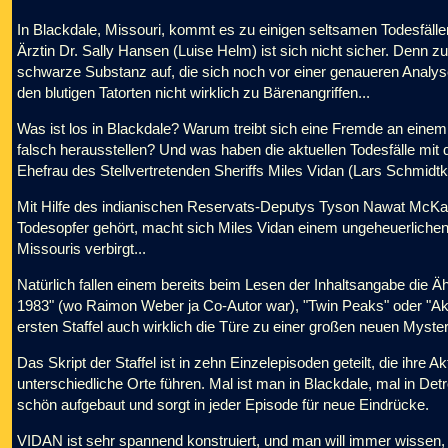
In Blackdale, Missouri, kommt es zu einigen seltsamen Todesfällen. 
Ärztin Dr. Sally Hansen (Luise Helm) ist sich nicht sicher. Denn 
schwarze Substanz auf, die sich noch vor einer genaueren Analyse
den blutigen Tatorten nicht wirklich zu Bärenangriffen...
Was ist los in Blackdale? Warum treibt sich eine Fremde an eine
falsch herausstellen? Und was haben die aktuellen Todesfälle mit
Ehefrau des Stellvertretenden Sheriffs Miles Vidan (Lars Schmidtk
Mit Hilfe des indianischen Reservats-Deputys Tyson Nawat McK
Todesopfer gehört, macht sich Miles Vidan einem ungeheuerlichen 
Missouris verbirgt...
Natürlich fallen einem bereits beim Lesen der Inhaltsangabe die Ä
1983" (wo Raimon Weber ja Co-Autor war), "Twin Peaks" oder "Akt
ersten Staffel auch wirklich die Türe zu einer großen neuen Mysteri
Das Skript der Staffel ist in zehn Einzelepisoden geteilt, die ihre A
unterschiedliche Orte führen. Mal ist man in Blackdale, mal in Det
schön aufgebaut und sorgt in jeder Episode für neue Eindrücke.
VIDAN ist sehr spannend konstruiert, und man will immer wissen, w