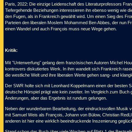
Paris, 2022: Die einzige Leidenschaft des Literaturprofessors Fra
Tiefergehende Beziehungen interessieren ihn ebenso wenig wie die
den Fugen, als in Frankreich gewählt wird. Um einen Sieg des Fro
Parteien den liberalen Moslem Mohammed Ben Abbes, der nun Fra
einen Wandel und auch François muss neue Wege gehen.
Kritik:
Mit "Unterwerfung" gelang dem französischen Autoren Michel Houe
kontrovers diskutiertes Werk. In ihm wandelt sich Frankreich ras
die westliche Welt und ihre liberalen Werte gehen sang- und klan
Der SWR holte sich mit Leonhard Koppelmann einen der besten S
deutsche Hörspiel prägt wie kein zweiter. Im Vergleich zum Buch 
Änderungen, aber das Ergebnis ist rundum gelungen.
Neben der wunderbaren Bearbeitung, der eindrucksvollen Musik 
mit Samuel Weis als François, Johann von Bülow, Christian Redl
anderen ist hier eine wirklich beeindruckende Inszenierung geglück
Stand schon das Buch über viele Wochen auf Platz 1 der Bestseller