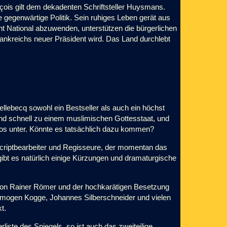
nçois gilt dem dekadenten Schriftsteller Huysmans.
 gegenwärtige Politik. Sein ruhiges Leben gerät aus
nt National abzuwenden, unterstützen die bürgerlichen
nkreichs neuer Präsident wird. Das Land durchlebt
llebecq sowohl ein Bestseller als auch ein höchst
end schnell zu einem muslimischen Gottesstaat, und
glos unter. Könnte es tatsächlich dazu kommen?
criptbearbeiter und Regisseure, der momentan das
gibt es natürlich einige Kürzungen und dramaturgische
von Rainer Römer und der hochkarätigen Besetzung
,Imogen Kogge, Johannes Silberschneider und vielen
t.
liste des Spiegels, so ist auch das zweiteilige