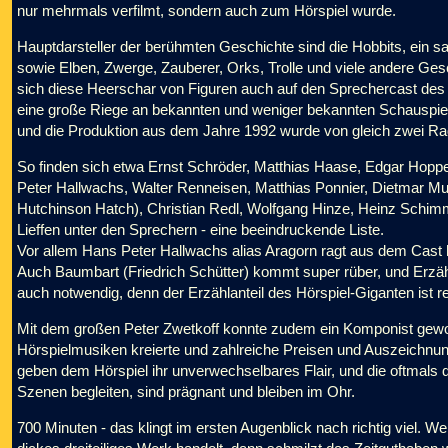
nur mehrmals verfilmt, sondern auch zum Hörspiel wurde.
Hauptdarsteller der berühmten Geschichte sind die Hobbits, ein s
sowie Elben, Zwerge, Zauberer, Orks, Trolle und viele andere Gesc
sich diese Heerschar von Figuren auch auf den Sprechercast des
eine große Riege an bekannten und weniger bekannten Schauspiele
und die Produktion aus dem Jahre 1992 wurde von gleich zwei
So finden sich etwa Ernst Schröder, Matthias Haase, Edgar Hoppe,
Peter Hallwachs, Walter Renneisen, Matthias Ponnier, Dietmar Mu
Hutchinson Hatch), Christian Redl, Wolfgang Hinze, Heinz Schimm
Lieffen unter den Sprechern - eine beeindruckende Liste.
Vor allem Hans Peter Hallwachs alias Aragorn ragt aus dem Cast h
Auch Baumbart (Friedrich Schütter) kommt super rüber, und Erzähle
auch notwendig, denn der Erzählanteil des Hörspiel-Giganten ist r
Mit dem großen Peter Zwetkoff konnte zudem ein Komponist gewo
Hörspielmusiken kreierte und zahlreiche Preisen und Auszeichnung
geben dem Hörspiel ihr unverwechselbares Flair, und die oftmals d
Szenen begleiten, sind prägnant und bleiben im Ohr.
700 Minuten - das klingt im ersten Augenblick nach richtig viel. 