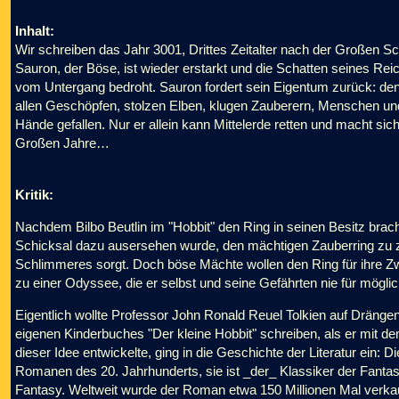
Inhalt:
Wir schreiben das Jahr 3001, Drittes Zeitalter nach der Großen 
Sauron, der Böse, ist wieder erstarkt und die Schatten seines Rei
vom Untergang bedroht. Sauron fordert sein Eigentum zurück: den 
allen Geschöpfen, stolzen Elben, klugen Zauberern, Menschen un
Hände gefallen. Nur er allein kann Mittelerde retten und macht si
Großen Jahre…
Kritik:
Nachdem Bilbo Beutlin im "Hobbit" den Ring in seinen Besitz brac
Schicksal dazu ausersehen wurde, den mächtigen Zauberring zu zer
Schlimmeres sorgt. Doch böse Mächte wollen den Ring für ihre 
zu einer Odyssee, die er selbst und seine Gefährten nie für möglich
Eigentlich wollte Professor John Ronald Reuel Tolkien auf Drängen
eigenen Kinderbuches "Der kleine Hobbit" schreiben, als er mit 
dieser Idee entwickelte, ging in die Geschichte der Literatur ein: D
Romanen des 20. Jahrhunderts, sie ist _der_ Klassiker der Fantasy
Fantasy. Weltweit wurde der Roman etwa 150 Millionen Mal verkau