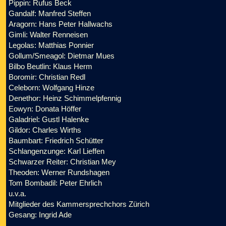
Pippin: Rufus Beck
Gandalf: Manfred Steffen
Aragorn: Hans Peter Hallwachs
Gimli: Walter Renneisen
Legolas: Matthias Ponnier
Gollum/Smeagol: Dietmar Mues
Bilbo Beutlin: Klaus Herm
Boromir: Christian Redl
Celeborn: Wolfgang Hinze
Denethor: Heinz Schimmelpfennig
Eowyn: Donata Höffer
Galadriel: Gustl Halenke
Gildor: Charles Wirths
Baumbart: Friedrich Schütter
Schlangenzunge: Karl Lieffen
Schwarzer Reiter: Christian Mey
Theoden: Werner Rundshagen
Tom Bombadil: Peter Ehrlich
u.v.a.
Mitglieder des Kammersprechchors Zürich
Gesang: Ingrid Ade