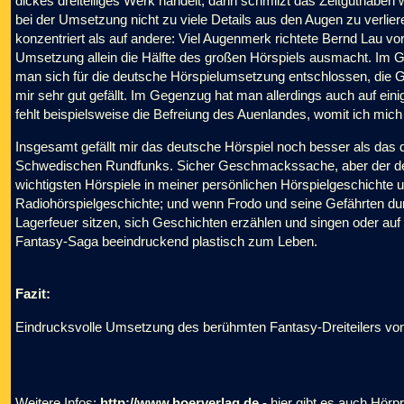
dickes dreiteiliges Werk handelt, dann schmilzt das Zeitguthabe
bei der Umsetzung nicht zu viele Details aus den Augen zu verlier
konzentriert als auf andere: Viel Augenmerk richtete Bernd Lau v
Umsetzung allein die Hälfte des großen Hörspiels ausmacht. Im G
man sich für die deutsche Hörspielumsetzung entschlossen, die 
mir sehr gut gefällt. Im Gegenzug hat man allerdings auch auf ein
fehlt beispielsweise die Befreiung des Auenlandes, womit ich mich 
Insgesamt gefällt mir das deutsche Hörspiel noch besser als da
Schwedischen Rundfunks. Sicher Geschmackssache, aber der deut
wichtigsten Hörspiele in meiner persönlichen Hörspielgeschichte un
Radiohörspielgeschichte; und wenn Frodo und seine Gefährten dur
Lagerfeuer sitzen, sich Geschichten erzählen und singen oder auf 
Fantasy-Saga beeindruckend plastisch zum Leben.
Fazit:
Eindrucksvolle Umsetzung des berühmten Fantasy-Dreiteilers von 
Weitere Infos:
http://www.hoerverlag.de
- hier gibt es auch Hörp