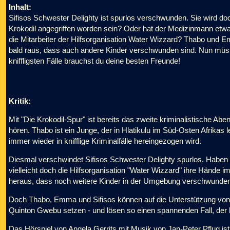
Inhalt:
Sifisos Schwester Delighty ist spurlos verschwunden. Sie wird d
Krokodil angegriffen worden sein? Oder hat der Medizinmann et
die Mitarbeiter der Hilfsorganisation Water Wizzard? Thabo und E
bald raus, dass auch andere Kinder verschwunden sind. Nun müss
kniffligsten Fälle brauchst du deine besten Freunde!
Kritik:
Mit "Die Krokodil-Spur" ist bereits das zweite kriminalistische A
hören. Thabo ist ein Junge, der in Hlatikulu im Süd-Osten Afrikas
immer wieder in knifflige Kriminalfälle hereingezogen wird.
Diesmal verschwindet Sifisos Schwester Delighty spurlos. Haben 
vielleicht doch die Hilfsorganisation "Water Wizzard" ihre Hände i
heraus, dass noch weitere Kinder in der Umgebung verschwunden
Doch Thabo, Emma und Sifisos können auf die Unterstützung von 
Quinton Gwebu setzen - und lösen so einen spannenden Fall, der 
Das Hörspiel von Angela Gerrits mit Musik von Jan-Peter Pflug is