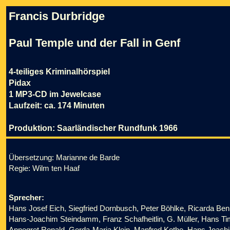
Francis Durbridge
Paul Temple und der Fall in Genf
4-teiliges Kriminalhörspiel
Pidax
1 MP3-CD im Jewelcase
Laufzeit: ca. 174 Minuten
Produktion: Saarländischer Rundfunk 1966
Übersetzung: Marianne de Barde
Regie: Wilm ten Haaf
Sprecher:
Hans Josef Eich, Siegfried Dornbusch, Peter Böhlke, Ricarda Benn
Hans-Joachim Steindamm, Franz Schafheitlin, G. Müller, Hans Time
Annegret Ronald, Gerda-Maria Klein, Manfred Kothe, Hans Joachi