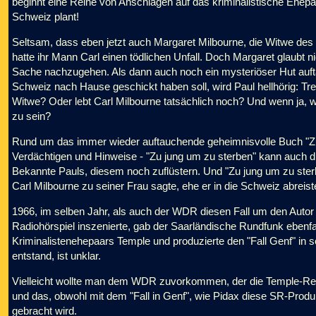
beginnt eine Reihe von Anschlägen auf das kriminalistische Ehepaa
Schweiz plant!
Seltsam, dass eben jetzt auch Margaret Milbourne, die Witwe des 
hatte ihr Mann Carl einen tödlichen Unfall. Doch Margaret glaubt ni
Sache nachzugehen. Als dann auch noch ein mysteriöser Hut aufta
Schweiz nach Hause geschickt haben soll, wird Paul hellhörig: Tre
Witwe? Oder lebt Carl Milbourne tatsächlich noch? Und wenn ja, 
zu sein?
Rund um das immer wieder auftauchende geheimnisvolle Buch "Zu 
Verdächtigen und Hinweise - "Zu jung um zu sterben" kann auch 
Bekannte Pauls, diesem noch zuflüstern. Und "Zu jung um zu sterbe
Carl Milbourne zu seiner Frau sagte, ehe er in die Schweiz abreiste
1966, im selben Jahr, als auch der WDR diesen Fall um den Autor
Radiohörspiel inszenierte, gab der Saarländische Rundfunk ebenfal
Kriminalistenehepaars Temple und produzierte den "Fall Genf" in
entstand, ist unklar.
Vielleicht wollte man dem WDR zuvorkommen, der die Temple-Reihe
und das, obwohl mit dem "Fall in Genf", wie Pidax diese SR-Prod
gebracht wird.