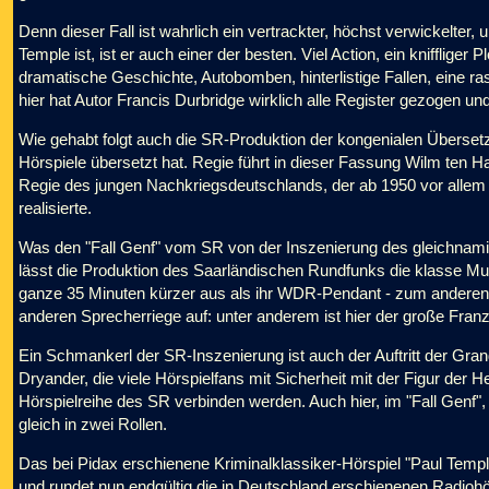
Denn dieser Fall ist wahrlich ein vertrackter, höchst verwickelter,
Temple ist, ist er auch einer der besten. Viel Action, ein kniffliger
dramatische Geschichte, Autobomben, hinterlistige Fallen, eine ras
hier hat Autor Francis Durbridge wirklich alle Register gezogen un
Wie gehabt folgt auch die SR-Produktion der kongenialen Übersetz
Hörspiele übersetzt hat. Regie führt in dieser Fassung Wilm ten H
Regie des jungen Nachkriegsdeutschlands, der ab 1950 vor allem 
realisierte.
Was den "Fall Genf" vom SR von der Inszenierung des gleichnam
lässt die Produktion des Saarländischen Rundfunks die klasse Mu
ganze 35 Minuten kürzer aus als ihr WDR-Pendant - zum anderen w
anderen Sprecherriege auf: unter anderem ist hier der große Franz
Ein Schmankerl der SR-Inszenierung ist auch der Auftritt der Gr
Dryander, die viele Hörspielfans mit Sicherheit mit der Figur de
Hörspielreihe des SR verbinden werden. Auch hier, im "Fall Genf", 
gleich in zwei Rollen.
Das bei Pidax erschienene Kriminalklassiker-Hörspiel "Paul Templ
und rundet nun endgültig die in Deutschland erschienenen Radioh