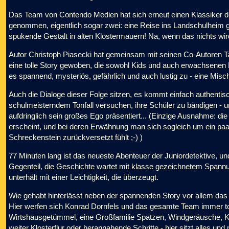
Das Team von Contendo Medien hat sich erneut einen Klassiker d
genommen, eigentlich sogar zwei: eine Reise ins Landschulheim g
spukende Gestalt in alten Klostermauern! Na, wenn das nichts wird
Autor Christoph Piasecki hat gemeinsam mit seinen Co-Autoren Ta
eine tolle Story gewoben, die sowohl Kids und auch erwachsenen 
es spannend, mysteriös, gefährlich und auch lustig zu - eine Misc
Auch die Dialoge dieser Folge sitzen, es kommt einfach authentisch
schulmeisterndem Tonfall versuchen, ihre Schüler zu bändigen - u
aufdringlich sein großes Ego präsentiert... (Einzige Ausnahme: die
erscheint, und bei deren Erwähnung man sich sogleich um ein pa
Schreckenstein zurückversetzt fühlt ;-) )
77 Minuten lang ist das neueste Abenteuer der Juniordetektive, und
Gegenteil, die Geschichte wartet mit klasse gezeichnetem Spannun
unterhält mit einer Leichtigkeit, die überzeugt.
Wie gehabt hinterlässt neben der spannenden Story vor allem das
Hier werfen sich Konrad Dornfels und das gesamte Team immer tot
Wirtshausgetümmel, eine Großfamilie Spatzen, Windgeräusche, Kir
weiter Klosterflur oder herannahende Schritte - hier sitzt alles und 