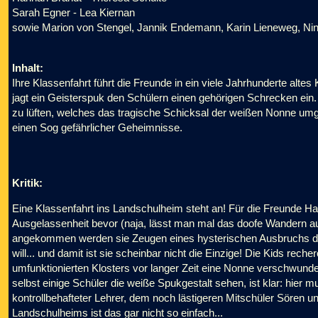
Sarah Egner - Lea Kiernan
sowie Marion von Stengel, Jannik Endemann, Karin Lieneweg, Nina
Inhalt:
Ihre Klassenfahrt führt die Freunde in ein viele Jahrhunderte alte
jagt ein Geisterspuk den Schülern einen gehörigen Schrecken ei
zu lüften, welches das tragische Schicksal der weißen Nonne umgi
einen Sog gefährlicher Geheimnisse.
Kritik:
Eine Klassenfahrt ins Landschulheim steht an! Für die Freunde Ha
Ausgelassenheit bevor (naja, lässt man mal das doofe Wandern au
angekommen werden sie Zeugen eines hysterischen Ausbruchs der
will... und damit ist sie scheinbar nicht die Einzige! Die Kids rec
umfunktionierten Klosters vor langer Zeit eine Nonne verschwunden i
selbst einige Schüler die weiße Spukgestalt sehen, ist klar: hier m
kontrollbehafteter Lehrer, dem noch lästigeren Mitschüler Sören
Landschulheims ist das gar nicht so einfach...