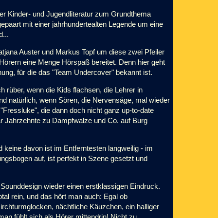
er Kinder- und Jugendliteratur zum Grundthema
epaart mit einer jahrhundertealten Legende um eine
...
tjana Auster und Markus Topf um diese zwei Pfeiler
Hörern eine Menge Hörspaß bereitet. Denn hier geht
hung, für die das "Team Undercover" bekannt ist.
 rüber, wenn die Kids flachsen, die Lehrer in
nd natürlich, wenn Sören, die Nervensäge, mal wieder
 "Fressluke", die dann doch nicht ganz up-to-date
ar Jahrzehnte zu Dampfwalze und Co. auf Burg
 keine davon ist im Entferntesten langweilig - im
gsbogen auf, ist perfekt in Szene gesetzt und
 Sounddesign wieder einen erstklassigen Eindruck.
al rein, und das hört man auch: Egal ob
chturmglocken, nächtliche Käuzchen, ein halliger
man fühlt sich als Hörer mittendrin! Nicht zu