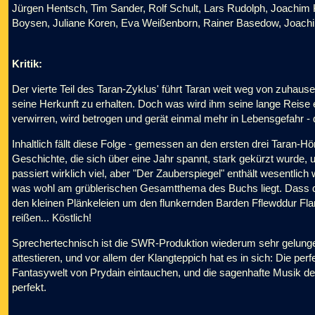
Jürgen Hentsch, Tim Sander, Rolf Schult, Lars Rudolph, Joachi
Boysen, Juliane Koren, Eva Weißenborn, Rainer Basedow, Joachi
Kritik:
Der vierte Teil des Taran-Zyklus' führt Taran weit weg von zuhause
seine Herkunft zu erhalten. Doch was wird ihm seine lange Reise ei
verwirren, wird betrogen und gerät einmal mehr in Lebensgefahr - 
Inhaltlich fällt diese Folge - gemessen an den ersten drei Taran-Hör
Geschichte, die sich über eine Jahr spannt, stark gekürzt wurd
passiert wirklich viel, aber "Der Zauberspiegel" enthält wesentlich
was wohl am grüblerischen Gesamtthema des Buchs liegt. Dass de
den kleinen Plänkeleien um den flunkernden Barden Fflewddur Fl
reißen... Köstlich!
Sprechertechnisch ist die SWR-Produktion wiederum sehr gelunge
attestieren, und vor allem der Klangteppich hat es in sich: Die per
Fantasywelt von Prydain eintauchen, und die sagenhafte Musik d
perfekt.