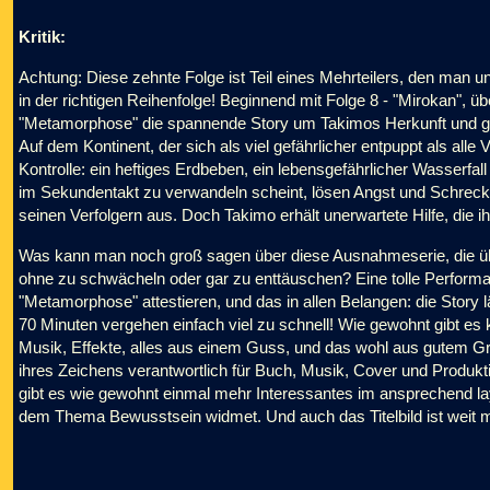
Kritik:
Achtung: Diese zehnte Folge ist Teil eines Mehrteilers, den man 
in der richtigen Reihenfolge! Beginnend mit Folge 8 - "Mirokan", übe
"Metamorphose" die spannende Story um Takimos Herkunft und glei
Auf dem Kontinent, der sich als viel gefährlicher entpuppt als al
Kontrolle: ein heftiges Erdbeben, ein lebensgefährlicher Wasserfa
im Sekundentakt zu verwandeln scheint, lösen Angst und Schreck
seinen Verfolgern aus. Doch Takimo erhält unerwartete Hilfe, die i
Was kann man noch groß sagen über diese Ausnahmeserie, die übe
ohne zu schwächeln oder gar zu enttäuschen? Eine tolle Performa
"Metamorphose" attestieren, und das in allen Belangen: die Story 
70 Minuten vergehen einfach viel zu schnell! Wie gewohnt gibt es
Musik, Effekte, alles aus einem Guss, und das wohl aus gutem Gru
ihres Zeichens verantwortlich für Buch, Musik, Cover und Produkt
gibt es wie gewohnt einmal mehr Interessantes im ansprechend lay
dem Thema Bewusstsein widmet. Und auch das Titelbild ist weit me