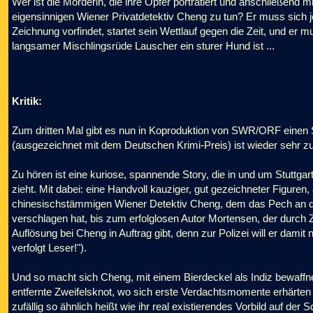
Wer ist die Mörderin, die ihre Opfer porträtiert und anschließend m
eigensinnigen Wiener Privatdetektiv Cheng zu tun? Er muss sich je
Zeichnung vorfindet, startet sein Wettlauf gegen die Zeit, und er m
langsamer Mischlingsrüde Lauscher ein sturer Hund ist ...
Kritik:
Zum dritten Mal gibt es nun in Koproduktion von SWR/ORF einen S
(ausgezeichnet mit dem Deutschen Krimi-Preis) ist wieder sehr z
Zu hören ist eine kuriose, spannende Story, die in und um Stuttgart 
zieht. Mit dabei: eine Handvoll kauziger, gut gezeichneter Figure
chinesischstämmigen Wiener Detektiv Cheng, dem das Pech an de
verschlagen hat, bis zum erfolglosen Autor Mortensen, der durch
Auflösung bei Cheng in Auftrag gibt, denn zur Polizei will er damit
verfolgt Leser!").
Und so macht sich Cheng, mit einem Bierdeckel als Indiz bewaffnet
entfernte Zweifelsknot, wo sich erste Verdachtsmomente erhärten -
zufällig so ähnlich heißt wie ihr real existierendes Vorbild auf der