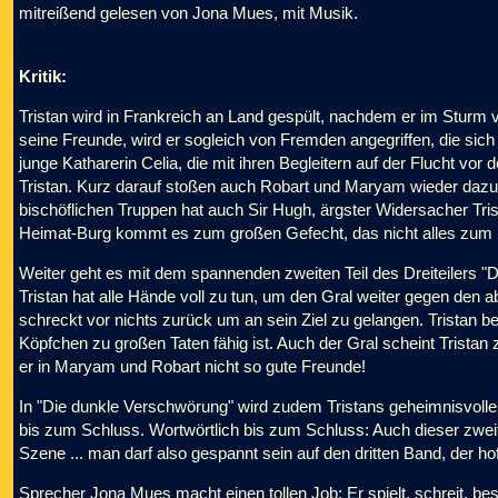
mitreißend gelesen von Jona Mues, mit Musik.
Kritik:
Tristan wird in Frankreich an Land gespült, nachdem er im Sturm vo
seine Freunde, wird er sogleich von Fremden angegriffen, die sich j
junge Katharerin Celia, die mit ihren Begleitern auf der Flucht vor 
Tristan. Kurz darauf stoßen auch Robart und Maryam wieder dazu
bischöflichen Truppen hat auch Sir Hugh, ärgster Widersacher Tri
Heimat-Burg kommt es zum großen Gefecht, das nicht alles zum 
Weiter geht es mit dem spannenden zweiten Teil des Dreiteilers "
Tristan hat alle Hände voll zu tun, um den Gral weiter gegen den a
schreckt vor nichts zurück um an sein Ziel zu gelangen. Tristan 
Köpfchen zu großen Taten fähig ist. Auch der Gral scheint Tristan 
er in Maryam und Robart nicht so gute Freunde!
In "Die dunkle Verschwörung" wird zudem Tristans geheimnisvolle 
bis zum Schluss. Wortwörtlich bis zum Schluss: Auch dieser zweit
Szene ... man darf also gespannt sein auf den dritten Band, der hoff
Sprecher Jona Mues macht einen tollen Job: Er spielt, schreit, b