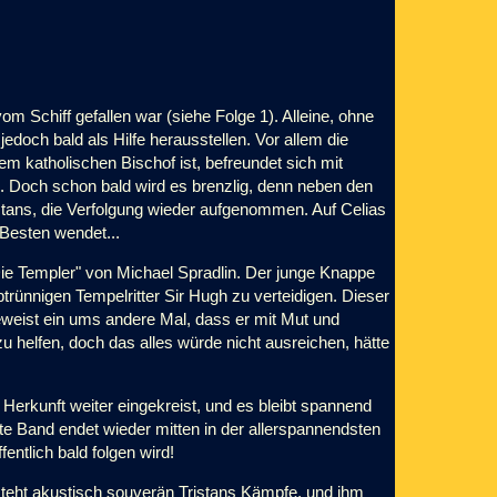
m Schiff gefallen war (siehe Folge 1). Alleine, ohne
edoch bald als Hilfe herausstellen. Vor allem die
dem katholischen Bischof ist, befreundet sich mit
. Doch schon bald wird es brenzlig, denn neben den
stans, die Verfolgung wieder aufgenommen. Auf Celias
Besten wendet...
Die Templer" von Michael Spradlin. Der junge Knappe
btrünnigen Tempelritter Sir Hugh zu verteidigen. Dieser
beweist ein ums andere Mal, dass er mit Mut und
zu helfen, doch das alles würde nicht ausreichen, hätte
Herkunft weiter eingekreist, und es bleibt spannend
e Band endet wieder mitten in der allerspannendsten
entlich bald folgen wird!
esteht akustisch souverän Tristans Kämpfe, und ihm