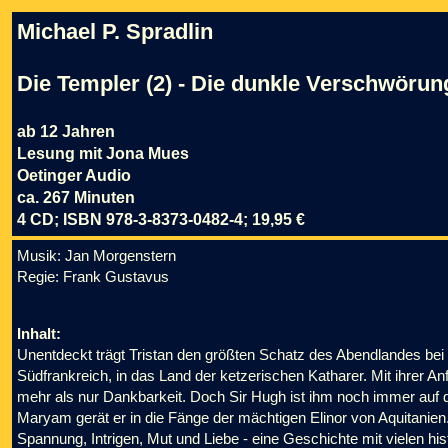
Michael P. Spradlin
Die Templer (2) - Die dunkle Verschwörun
ab 12 Jahren
Lesung mit Jona Mues
Oetinger Audio
ca. 267 Minuten
4 CD; ISBN 978-3-8373-0482-4; 19,95 €
Musik: Jan Morgenstern
Regie: Frank Gustavus
Inhalt:
Unentdeckt trägt Tristan den größten Schatz des Abendlandes bei s
Südfrankreich, in das Land der ketzerischen Katharer. Mit ihrer Anf
mehr als nur Dankbarkeit. Doch Sir Hugh ist ihm noch immer au
Maryam gerät er in die Fänge der mächtigen Elinor von Aquitanien
Spannung, Intrigen, Mut und Liebe - eine Geschichte mit vielen hi