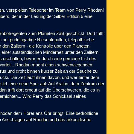
n, verspielten Teleporter im Team von Perry Rhodan!
rs, der in der Lesung der Silber Edition 6 eine
otregenten zum Planeten Zalit geschickt. Dort trifft
h auf puddingartige Riesenfquallen, telepathische
den Zalitern - die Kontrolle über den Planeten
ner aufständischen Minderheit unter den Zalitern,
szuschalten, bevor er durch eine gemeine List des
n wartet... Rhodan macht einen schwerwiegenden
rus und droht binnen kurzer Zeit an der Seuche zu
cki. Die Zeit läuft ihnen davon, und wer hinter dem
ut sich eine neue Spur auf: Auf Aralon, dem Zentrum der
n trifft dort erneut auf die Überschweren, die es in
rnichten... Wird Perry das Schicksal seines
hodan dem Hörer ans Ohr bringt: Eine bedrohliche
 den Anschlägen auf Rhodan und das arkonidische