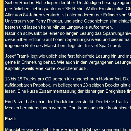
Sieben Rhodan-Hefte liegen der über 15-stündigen Lesung zugrunde
persönlichen Lieblingsautor der SF-Reihe. Walter Ernsting alias C
Alter von 84 Jahren verstarb, ist unter anderem der Erfinder von M
Universum von Perry Rhodan, und seine Geschichten sind einfach
besten und lassen keine Minute Langeweile aufkommen.
Natürlich schwankt bei einer so langen Lesung das Spannungsniv
diese Silber Edition 6 auf hohem Spannungsniveau und diesesma
tragenden Rolle des Mausbibers liegt, der für viel Spaß sorgt.
Josef Tratnik legt wie üblich eine fast fehlerfreie Lesung hin und
gerne in Erinnerung behält. Wie auch in den vergangenen Lesunge
Kapiteln jeweils eine kurze Zwischenmusik.
13 bis 19 Tracks pro CD sorgen für angenehmen Hörkomfort. Die 
aufklappbaren Pappbox, im beiliegenden 28-seitigen Booklet gibt 
lesen. Eine kurze Zusammenfassung der bisherigen Ereignisse fin
Ein Patzer hat sich in der Produktion versteckt: Der letzte Track
Medien heruntergeladen werden. Dort kann auch eine kostenlose 
Fazit:
Mausbiber Gucky stiehlt Perry Rhodan die Show - spannend, humo