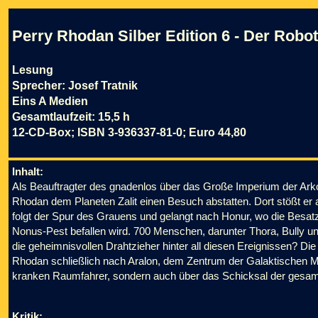
Perry Rhodan Silber Edition 6 - Der Robo
Lesung
Sprecher: Josef Tratnik
Eins A Medien
Gesamtlaufzeit: 15,5 h
12-CD-Box; ISBN 3-936337-81-0; Euro 44,80
Inhalt:
Als Beauftragter des gnadenlos über das Große Imperium der Ar
Rhodan dem Planeten Zalit einen Besuch abstatten. Dort stößt er
folgt der Spur des Grauens und gelangt nach Honur, wo die Besa
Nonus-Pest befallen wird. 700 Menschen, darunter Thora, Bully u
die geheimnisvollen Drahtzieher hinter all diesen Ereignissen? Die
Rhodan schließlich nach Aralon, dem Zentrum der Galaktischen Med
kranken Raumfahrer, sondern auch über das Schicksal der gesam
Kritik: