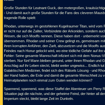
Große Stunden für Leutnant Guck, den metergroßen, kraulsüchtige
- Und damit auch große Stunden für die Fans des cleveren Mausbibe
tragende Rolle spielt:
Rhodan, unterwegs im gestohlenen Kugelraumer Titan, wird vom Rob
er nicht nur auf die Zaliter, Verbündete der Arkoniden, sondern auc
Wesen, die sich Mooffs nennen. Diese haben dort - unbemerkt von 
übernommen. Rhodan und seiner Crew gelingt es, gemeinsam mit ei
ihren korrupten Anführer, den Zarlt, abzusetzen und die Mooffs au
Feindes nach Honur gelockt wird, wo eine tödliche Gefahr auf ih
Fehler: Seine gesamte Mannschaft infiziert sich mit dem Nonus-Vi
sterben. Nur fünf Mann bleiben gesund, unter ihnen Rhodan und Gu
Anschlag auf ihr Leben steckt, bleibt weiter ungewiss... Endlich t
Galaktischen Mediziner, findet sich des Rätsels Lösung - und Rhoda
der Hand haben, die Erde und damit die gesamte Menschheit zu ve
Heimatplaneten noch einmal zum Guten wenden können?
Spannend, spannend, was diese Staffel der Abenteuer um Perry R
Situation jagt die nächste, und der geheime Feind, der hinter all
Imperium steckt, bleibt lange Zeit im Dunkeln.