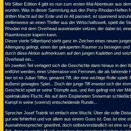
Mit Silber Edition 4 gibt es nun zum ersten Mal Abenteuer aus d
wurden. Was in dieser Sammlung aus den Perry-Rhodan-Heften
dritten Macht auf der Erde und im All passiert, ist spannend anzuhö
stellenweise an einen Thriller aus der Wirtschaftswelt, spielt die 
Rhodan mit dem Overhead auseinander setzen, der dabei ist, eine
Raumkreuzer kapern kann.
Dieser vierte Silberband steht ganz im Zeichen eines neuen jungen
Alleingang gelingt, einen der gekaperten Raumer zu besiegen un
durch diese Aktion aufmerksam auf den jungen Kadetten und setzt
Overhead ein...
Im zweiten Teil verlagert sich die Geschichte dann hinaus in de
entführt werden, einer Unterrasse von Ferronen, die als fahrende
hier ist es Julian Tifflor, genannt Tiff, der eine wichtige Rolle spie
äußerst gewagtes Spiel... Doch der junge Tiff erweist sich der im
Geschickt spielt er seine Trümpfe aus, und ihm gelingt mit vier 
spektakuläre Flucht. Als auf dem Eisplaneten Snowman schließlich
Kampf in seine (vorerst) entscheidende Runde...
Sprecher Josef Tratnik ist einfach eine Wucht. Über die volle Dist
gut wie fehlerfrei und vor allem aus einem Guss ist. Das ist eine 
Ausnahmesprecher gewöhnt, doch selbstverständlich ist eine so g