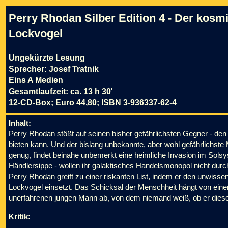
Perry Rhodan Silber Edition 4 - Der kosm
Lockvogel
Ungekürzte Lesung
Sprecher: Josef Tratnik
Eins A Medien
Gesamtlaufzeit: ca. 13 h 30'
12-CD-Box; Euro 44,80; ISBN 3-936337-62-4
Inhalt:
Perry Rhodan stößt auf seinen bisher gefährlichsten Gegner - de
bieten kann. Und der bislang unbekannte, aber wohl gefährlichste 
genug, findet beinahe unbemerkt eine heimliche Invasion im Solsy
Händlersippe - wollen ihr galaktisches Handelsmonopol nicht durch
Perry Rhodan greift zu einer riskanten List, indem er den unwiss
Lockvogel einsetzt. Das Schicksal der Menschheit hängt von einem
unerfahrenen jungen Mann ab, von dem niemand weiß, ob er diese
Kritik: