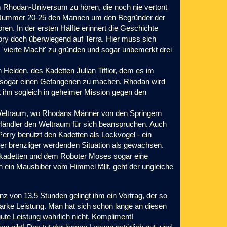
em Rhodan-Universum zu hören, die noch nie vertont
 Nummer 20-25 den Mannen um den Begründer der
ren. In der ersten Hälfte erinnert die Geschichte
Story doch überwiegend auf Terra. Hier muss sich
 'vierte Macht' zu gründen und sogar unbemerkt drei
 Helden, des Kadetten Julian Tifflor, dem es im
d sogar einen Gefangenen zu machen. Rhodan wird
 ihn sogleich in geheimer Mission gegen den
n Weltraum, wo Rhodans Männer von den Springern
 Händler den Weltraum für sich beanspruchen. Auch
lt: Perry benutzt den Kadetten als Lockvogel - ein
mer brenzliger werdenden Situation als gewachsen.
Mitkadetten und dem Roboter Moses sogar eine
 ein Mausbiber vom Himmel fällt, geht der ungleiche
anz von 13,5 Stunden gelingt ihm ein Vortrag, der so
starke Leistung. Man hat sich schon lange an diesen
ute Leistung wahrlich nicht. Kompliment!