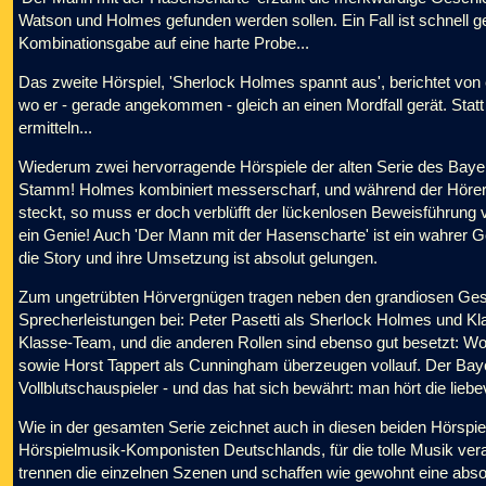
Watson und Holmes gefunden werden sollen. Ein Fall ist schnell ge
Kombinationsgabe auf eine harte Probe...
Das zweite Hörspiel, 'Sherlock Holmes spannt aus', berichtet v
wo er - gerade angekommen - gleich an einen Mordfall gerät. Stat
ermitteln...
Wiederum zwei hervorragende Hörspiele der alten Serie des Baye
Stamm! Holmes kombiniert messerscharf, und während der Hörer im
steckt, so muss er doch verblüfft der lückenlosen Beweisführung
ein Genie! Auch 'Der Mann mit der Hasenscharte' ist ein wahrer Gen
die Story und ihre Umsetzung ist absolut gelungen.
Zum ungetrübten Hörvergnügen tragen neben den grandiosen Ges
Sprecherleistungen bei: Peter Pasetti als Sherlock Holmes und Kla
Klasse-Team, und die anderen Rollen sind ebenso gut besetzt: Wo
sowie Horst Tappert als Cunningham überzeugen vollauf. Der Bay
Vollblutschauspieler - und das hat sich bewährt: man hört die lieb
Wie in der gesamten Serie zeichnet auch in diesen beiden Hörspiel
Hörspielmusik-Komponisten Deutschlands, für die tolle Musik ver
trennen die einzelnen Szenen und schaffen wie gewohnt eine absol