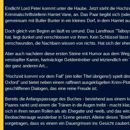
Endlich! Lord Peter kommt unter die Haube. Jetzt steht die Hochzei
Kriminalschriftstellerin Harriet Vane, an. Das Paar begibt sich (ode
gemeinsam mit Butler Bunter in ein kleines Dorf, in dem Harriet a
Doch gleich von Beginn an läuft es unrund. Das Landhaus "Talboys
hat, liegt dunkel und verschlossen vor ihnen. Kein Schlüssel lässt 
verschwunden, die Nachbarn wissen von nichts. Hat sich der eh
Aber auch nachdem diese ersten Steine mit Humor aus dem Weg ger
verstopfter Kamin, hartnäckige Geldeintreiber und letztendlich ein 
der ganz anderen Art...
"Hochzeit kommt vor dem Fall" (ein toller TItel übrigens!) spielt di
Oxford" und bietet neben einem raffiniert ausgeklügelten Krimi-P
geschliffenen Dialogen, das eine reine Freude ist.
Bereits die Anfangspassage des Buches - bestehend aus einem kös
Paares rankt und einem die Tränen in die Augen treibt - macht klar
sich in ihren neuen Rollen als als Ehegatte und -weib, und das w
Beobachterauge wunderbar in Szene gesetzt. Alleine dieses "Briefe
vorgetragen, dass es einem ein Dauergrinsen ins Gesicht zaubert