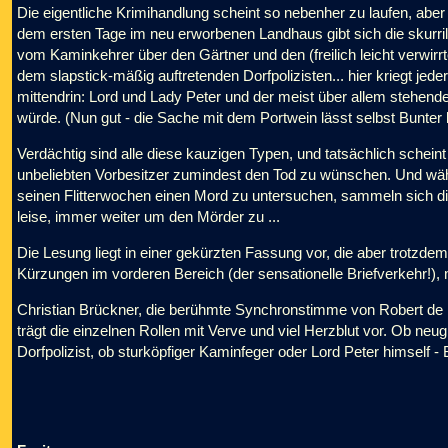
Die eigentliche Krimihandlung scheint so nebenher zu laufen, aber
dem ersten Tage im neu erworbenen Landhaus gibt sich die skurril
vom Kaminkehrer über den Gärtner und den (freilich leicht verwirrt
dem slapstick-mäßig auftretenden Dorfpolizisten... hier kriegt jed
mittendrin: Lord und Lady Peter und der meist über allem stehende
würde. (Nun gut - die Sache mit dem Portwein lässt selbst Bunter ku
Verdächtig sind alle diese kauzigen Typen, und tatsächlich scheint
unbeliebten Vorbesitzer zumindest den Tod zu wünschen. Und währe
seinen Flitterwochen einen Mord zu untersuchen, sammeln sich die
leise, immer weiter um den Mörder zu ...
Die Lesung liegt in einer gekürzten Fassung vor, die aber trotzdem
Kürzungen im vorderen Bereich (der sensationelle Briefverkehr!),
Christian Brückner, die berühmte Synchronstimme von Robert de Ni
trägt die einzelnen Rollen mit Verve und viel Herzblut vor. Ob ne
Dorfpolizist, ob sturköpfiger Kaminfeger oder Lord Peter himself - 