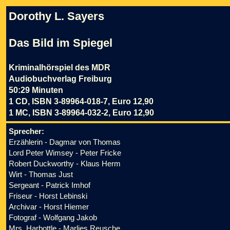
Dorothy L. Sayers
Das Bild im Spiegel
Kriminalhörspiel des MDR
Audiobuchverlag Freiburg
50:29 Minuten
1 CD, ISBN 3-89964-018-7, Euro 12,90
1 MC, ISBN 3-89964-032-2, Euro 12,90
Sprecher:
Erzählerin - Dagmar von Thomas
Lord Peter Wimsey - Peter Fricke
Robert Duckworthy - Klaus Herm
Wirt - Thomas Just
Sergeant - Patrick Imhof
Friseur - Horst Lebinski
Archivar - Horst Hiemer
Fotograf - Wolfgang Jakob
Mrs. Harbottle - Marlies Reusche