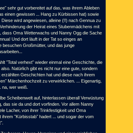
Fee" sehr gut vorbereitet auf das, was ihrem Ableben
 das einen gewissen ... Hang zu Kürbissen hat) sowie
 Diese wird angewiesen, alleine (!!) nach Gennua zu
 Verhinderung der Heirat eines Stubenmädchens mit
tlich, dass Oma Wetterwachs und Nanny Ogg die Sache
a! Und dort läuft in der Tat so einges an
lfe besuchen Großmütter, und das junge
sarbeiten...
lt "Total verhext" wieder einmal eine Geschichte, die
lso. Natürlich gibt es nicht nur eine gute, sondern
gut erzählten Geschichten hat und diese nach ihrem
en" Märchenhochzeit zu verwirklichen. ... Eigenartig,
. na, wer weiß.
lbe Scheibenwelt auf, hinterlassen überall Verwüstung
 das sie da und dort vorfinden. Vor allem Nanny
le Lacher, von ihrer Trinkfestigkeit und Oma
ihrem "Kürbisstab" hadert ... und sogar der vom
".