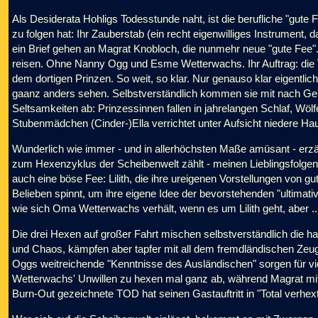
Als Desiderata Hohligs Todesstunde naht, ist die berufliche "gute 
zu folgen hat: Ihr Zauberstab (ein recht eigenwilliges Instrument,
ein Brief gehen an Magrat Knobloch, die nunmehr neue "gute Fee".
reisen. Ohne Nanny Ogg und Esme Wetterwachs. Ihr Auftrag: die
dem dortigen Prinzen. So weit, so klar. Nur genauso klar eigen
gaanz anders sehen. Selbstverständlich kommen sie mit nach Gennu
Seltsamkeiten ab: Prinzessinnen fallen in jahrelangen Schlaf, Wö
Stubenmädchen (Cinder-)Ella verrichtet unter Aufsicht niedere Hau
Wunderlich wie immer - und in allerhöchsten Maße amüsant - erzäh
zum Hexenzyklus der Scheibenwelt zählt - meinen Lieblingsfolgen a
auch eine böse Fee: Lilith, die ihre ureigenen Vorstellungen von 
Belieben spinnt, um ihre eigene Idee der bevorstehenden "ultimativ
wie sich Oma Wetterwachs verhält, wenn es um Lilith geht, aber ..
Die drei Hexen auf großer Fahrt mischen selbstverständlich die ha
und Chaos, kämpfen aber tapfer mit all dem fremdländischen Zeug,
Oggs weitreichende "Kenntnisse des Ausländischen" sorgen für vie
Wetterwachs' Unwillen zu hexen mal ganz ab, während Magrat mit 
Burn-Out gezeichnete TOD hat seinen Gastauftritt in "Total verhext