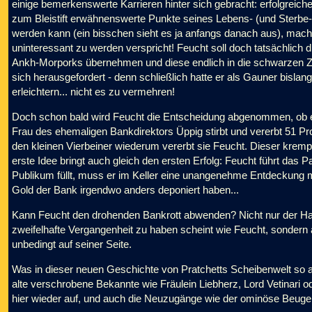
einige bemerkenswerte Karrieren hinter sich gebracht: erfolgreic
zum Bleistift erwähnenswerte Punkte seines Lebens- (und Sterbe-)
werden kann (ein bisschen sieht es ja anfangs danach aus), macht 
uninteressant zu werden verspricht! Feucht soll doch tatsächlich d
Ankh-Morporks übernehmen und diese endlich in die schwarzen Zah
sich herausgefordert - denn schließlich hatte er als Gauner bislan
erleichtern... nicht es zu vermehren!
Doch schon bald wird Feucht die Entscheidung abgenommen, ob e
Frau des ehemaligen Bankdirektors Üppig stirbt und vererbt 51 P
den kleinen Vierbeiner wiederum vererbt sie Feucht. Dieser kremp
erste Idee bringt auch gleich den ersten Erfolg: Feucht führt das P
Publikum füllt, muss er im Keller eine unangenehme Entdeckung
Gold der Bank irgendwo anders deponiert haben...
Kann Feucht den drohenden Bankrott abwenden? Nicht nur der Ha
zweifelhafte Vergangenheit zu haben scheint wie Feucht, sondern 
unbedingt auf seiner Seite.
Was in dieser neuen Geschichte von Pratchetts Scheibenwelt so al
alte verschrobene Bekannte wie Fräulein Liebherz, Lord Vetinari 
hier wieder auf, und auch die Neuzugänge wie der ominöse Beuge