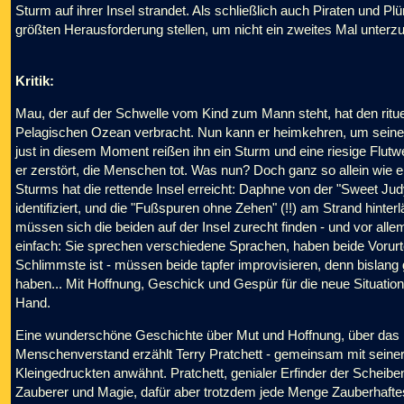
Sturm auf ihrer Insel strandet. Als schließlich auch Piraten und Pl
größten Herausforderung stellen, um nicht ein zweites Mal unterzu
Kritik:
Mau, der auf der Schwelle vom Kind zum Mann steht, hat den rituel
Pelagischen Ozean verbracht. Nun kann er heimkehren, um seine
just in diesem Moment reißen ihn ein Sturm und eine riesige Flutw
er zerstört, die Menschen tot. Was nun? Doch ganz so allein wie er
Sturms hat die rettende Insel erreicht: Daphne von der "Sweet 
identifiziert, und die "Fußspuren ohne Zehen" (!!) am Strand hinte
müssen sich die beiden auf der Insel zurecht finden - und vor alle
einfach: Sie sprechen verschiedene Sprachen, haben beide Vorurt
Schlimmste ist - müssen beide tapfer improvisieren, denn bislang g
haben... Mit Hoffnung, Geschick und Gespür für die neue Situatio
Hand.
Eine wunderschöne Geschichte über Mut und Hoffnung, über da
Menschenverstand erzählt Terry Pratchett - gemeinsam mit seiner 
Kleingedruckten anwähnt. Pratchett, genialer Erfinder der Scheibe
Zauberer und Magie, dafür aber trotzdem jede Menge Zauberhaftes