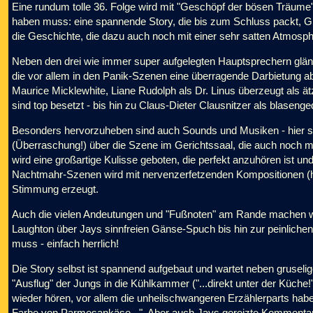
Eine rundum tolle 36. Folge wird mit "Geschöpf der bösen Träume" p
haben muss: eine spannende Story, die bis zum Schluss packt, Gr
die Geschichte, die dazu auch noch mit einer sehr satten Atmosphä
Neben den drei wie immer super aufgelegten Hauptsprechern glänz
die vor allem in den Panik-Szenen eine überragende Darbietung abli
Maurice Micklewhite, Liane Rudolph als Dr. Linus überzeugt als ät
sind top besetzt - bis hin zu Claus-Dieter Clausnitzer als blasen
Besonders hervorzuheben sind auch Sounds und Musiken - hier st
(Überraschung!) über die Szene im Gerichtssaal, die auch noch mit 
wird eine großartige Kulisse geboten, die perfekt anzuhören ist und
Nachtmahr-Szenen wird mit nervenzerfetzenden Kompositionen (hie
Stimmung erzeugt.
Auch die vielen Andeutungen und "Fußnoten" am Rande machen 
Laughton über Jays sinnfreien Gänse-Spuch bis hin zur peinlichen
muss - einfach herrlich!
Die Story selbst ist spannend aufgebaut und wartet neben grusel
"Ausflug" der Jungs in die Kühlkammer ("...direkt unter der Küche
wieder hören, vor allem die unheilschwangeren Erzählerparts haben
Farbe von Parmesankäse...". Aber auch Jays gereizte Kommentare 