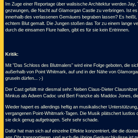
Im Zuge einer Reportage über walisische Architektur werden Jay
gezwungen, die Nacht auf Glamorgan Castle zu verbringen. Ist es n
innerhalb des verlassenen Gemäuers begraben lassen? Es heißt, 
echtem Blut gemalt. Die Jungen stoßen das Tor zu einem lange v
durch die einsamen Flure hallen, gibt es für sie kein Entrinnen.
Kritik:
Mit "Das Schloss des Blutmalers" wird eine Folge geboten, die sich
außerhalb von Point Whitmark, auf und in der Nähe von Glamorgan
gruseln dürfen... ;-)
Der Cast gefällt mir diesmal sehr: Neben Claus-Dieter Clausnitze
Minkus als Adwen Cadoc und Bert Franzke als Maddox Jones, die
Wieder hapert es allerdings heftig an musikalischer Unterstützun
vergangenen Point-Whitmark-Tagen. Die Musik plätschert lustlos d
sie dick genug aufgetragen. Sehr sehr schade.
Dafür hat man sich auf einzelne Effekte konzentriert, die die dü
ans Ohr transportieren, und auch die übrige Geräuschkulisse ist 