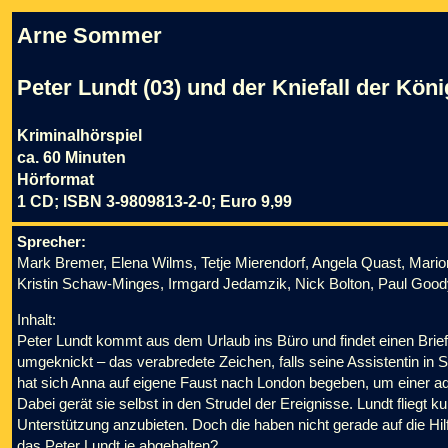
Arne Sommer
Peter Lundt (03) und der Kniefall der Köni
Kriminalhörspiel
ca. 60 Minuten
Hörformat
1 CD; ISBN 3-9809813-2-0; Euro 9,99
Sprecher:
Mark Bremer, Elena Wilms, Tetje Mierendorf, Angela Quast, Marion 
Kristin Schaw-Minges, Irmgard Jedamzik, Nick Bolton, Paul Goodye
Inhalt:
Peter Lundt kommt aus dem Urlaub ins Büro und findet einen Brie
umgeknickt – das verabredete Zeichen, falls seine Assistentin in
hat sich Anna auf eigene Faust nach London begeben, um einer adl
Dabei gerät sie selbst in den Strudel der Ereignisse. Lundt fliegt 
Unterstützung anzubieten. Doch die haben nicht gerade auf die Hil
das Peter Lundt je abgehalten?