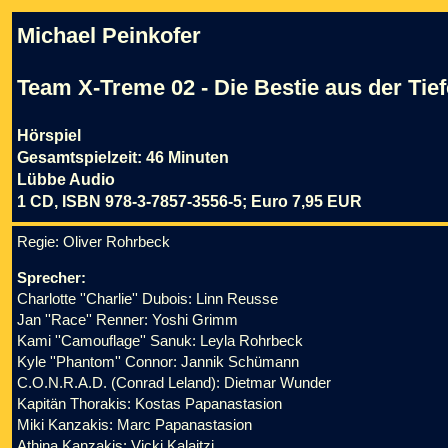
Michael Peinkofer
Team X-Treme 02 - Die Bestie aus der Tief
Hörspiel
Gesamtspielzeit: 46 Minuten
Lübbe Audio
1 CD, ISBN 978-3-7857-3556-5; Euro 7,95 EUR
Regie: Oliver Rohrbeck
Sprecher:
Charlotte ''Charlie'' Dubois: Linn Reusse
Jan ''Race'' Renner: Yoshi Grimm
Kami ''Camouflage'' Sanuk: Leyla Rohrbeck
Kyle ''Phantom'' Connor: Jannik Schümann
C.O.N.R.A.D. (Conrad Leland): Dietmar Wunder
Kapitän Thorakis: Kostas Papanastasion
Miki Kanzakis: Marc Papanastasion
Athina Kanzakis: Vicki Kalaitzi