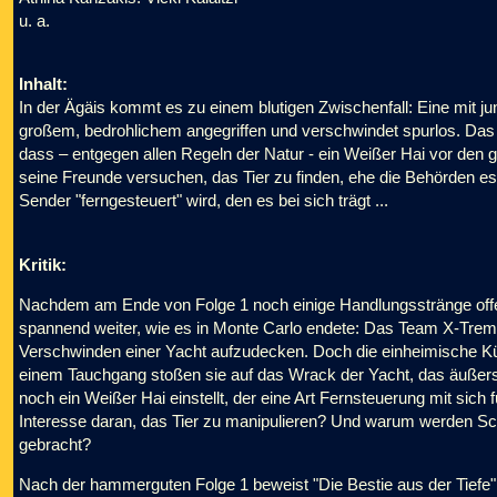
u. a.
Inhalt:
In der Ägäis kommt es zu einem blutigen Zwischenfall: Eine mit j
großem, bedrohlichem angegriffen und verschwindet spurlos. Das 
dass – entgegen allen Regeln der Natur - ein Weißer Hai vor den g
seine Freunde versuchen, das Tier zu finden, ehe die Behörden es
Sender "ferngesteuert" wird, den es bei sich trägt ...
Kritik:
Nachdem am Ende von Folge 1 noch einige Handlungsstränge offen
spannend weiter, wie es in Monte Carlo endete: Das Team X-Trem
Verschwinden einer Yacht aufzudecken. Doch die einheimische Kü
einem Tauchgang stoßen sie auf das Wrack der Yacht, das äußers
noch ein Weißer Hai einstellt, der eine Art Fernsteuerung mit sich 
Interesse daran, das Tier zu manipulieren? Und warum werden Sch
gebracht?
Nach der hammerguten Folge 1 beweist "Die Bestie aus der Tiefe"