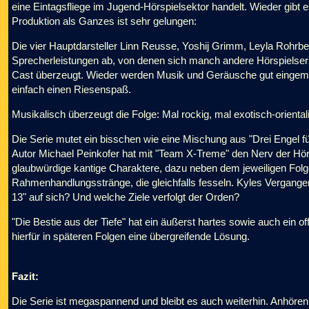
eine Eintagsfliege im Jugend-Hörspielsektor handelt. Wieder gibt
Produktion als Ganzes ist sehr gelungen:
Die vier Hauptdarsteller Linn Reusse, Yoshij Grimm, Leyla Rohrb
Sprecherleistungen ab, von denen sich manch andere Hörspielser
Cast überzeugt. Wieder werden Musik und Geräusche gut eingem
einfach einen Riesenspaß.
Musikalisch überzeugt die Folge: Mal rockig, mal exotisch-orienta
Die Serie mutet ein bisschen wie eine Mischung aus "Drei Engel f
Autor Michael Peinkofer hat mit "Team X-Treme" den Nerv der Höre
glaubwürdige kantige Charaktere, dazu neben dem jeweiligen Fo
Rahmenhandlungsstränge, die gleichfalls fesseln. Kyles Vergangenh
13" auf sich? Und welche Ziele verfolgt der Orden?
"Die Bestie aus der Tiefe" hat ein äußerst hartes sowie auch ein of
hierfür in späteren Folgen eine übergreifende Lösung.
Fazit:
Die Serie ist megaspannend und bleibt es auch weiterhin. Anhören