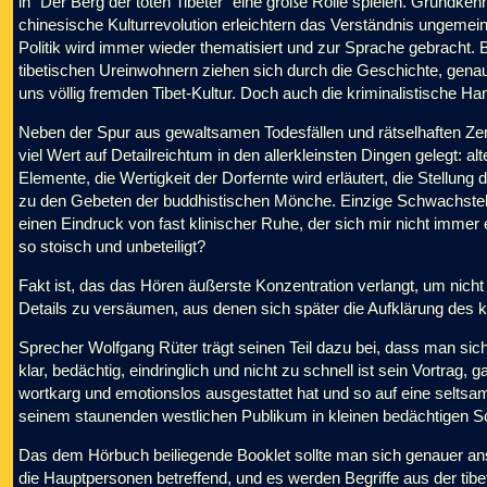
in "Der Berg der toten Tibeter" eine große Rolle spielen. Grundke
chinesische Kulturrevolution erleichtern das Verständnis ungemein,
Politik wird immer wieder thematisiert und zur Sprache gebracht.
tibetischen Ureinwohnern ziehen sich durch die Geschichte, gen
uns völlig fremden Tibet-Kultur. Doch auch die kriminalistische H
Neben der Spur aus gewaltsamen Todesfällen und rätselhaften Zere
viel Wert auf Detailreichtum in den allerkleinsten Dingen gelegt: 
Elemente, die Wertigkeit der Dorfernte wird erläutert, die Stellun
zu den Gebeten der buddhistischen Mönche. Einzige Schwachstelle
einen Eindruck von fast klinischer Ruhe, der sich mir nicht immer 
so stoisch und unbeteiligt?
Fakt ist, das das Hören äußerste Konzentration verlangt, um nicht
Details zu versäumen, aus denen sich später die Aufklärung d
Sprecher Wolfgang Rüter trägt seinen Teil dazu bei, dass man sich
klar, bedächtig, eindringlich und nicht zu schnell ist sein Vortrag, 
wortkarg und emotionslos ausgestattet hat und so auf eine seltsa
seinem staunenden westlichen Publikum in kleinen bedächtigen Sch
Das dem Hörbuch beiliegende Booklet sollte man sich genauer ansc
die Hauptpersonen betreffend, und es werden Begriffe aus der tib