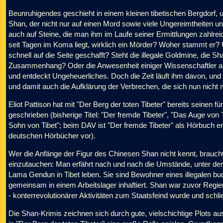
Beunruhigendes geschieht in einem kleinen tibetischen Bergdorf,
Shan, der nicht nur auf einen Mord sowie viele Ungereimtheiten 
auch auf Steine, die man ihm im Laufe seiner Ermittlungen zahlreic
seit Tagen im Koma liegt, wirklich ein Mörder? Woher stammt er
schnell auf die Seite geschafft? Steht die illegale Goldmine, die
Zusammenhang? Oder die Anwesenheit einiger Wissenschaftler auf
und entdeckt Ungeheuerliches. Doch die Zeit läuft ihm davon, und
und damit auch die Aufklärung der Verbrechen, die sich nun nicht
Eliot Pattison hat mit "Der Berg der toten Tibeter" bereits seinen
geschrieben (bisherige Titel: "Der fremde Tibeter", "Das Auge von 
Sohn von Tibet"; beim DAV ist "Der fremde Tibeter" als Hörbuch e
deutschen Hörbücher vor).
Wer die Anfänge der Figur des Chinesen Shan nicht kennt, braucht
einzutauchen: Man erfährt nach und nach die Umstände, unter d
Lama Gendun in Tibet leben. Sie sind Bewohner eines illegalen bu
gemeinsam in einem Arbeitslager inhaftiert. Shan war zuvor Regie
- konterrevolutionärer Aktivitäten zum Staatsfeind wurde und schli
Die Shan-Krimis zeichnen sich durch gute, vielschichtige Plots aus