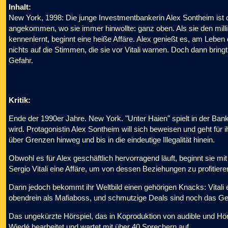
Inhalt:
New York, 1998: Die junge Investmentbankerin Alex Sontheim ist du
angekommen, wo sie immer hinwollte: ganz oben. Als sie den mil
kennenlernt, beginnt eine heiße Affäre. Alex genießt es, am Leben
nichts auf die Stimmen, die sie vor Vitali warnen. Doch dann bring
Gefahr.
Kritik:
Ende der 1990er Jahre. New York. "Unter Haien" spielt in der Ban
wird. Protagonistin Alex Sontheim will sich beweisen und geht für
über Grenzen hinweg und bis in die eindeutige Illegalität hinein.
Obwohl es für Alex geschäftlich hervorragend läuft, beginnt sie m
Sergio Vitali eine Affäre, um von dessen Beziehungen zu profitiere
Dann jedoch bekommt ihr Weltbild einen gehörigen Knacks: Vitali e
obendrein als Mafiaboss, und schmutzige Deals sind noch das Ger
Das ungekürzte Hörspiel, das in Koproduktion von audible und Hö
Wiedé bearbeitet und wartet mit über 40 Sprechern auf.