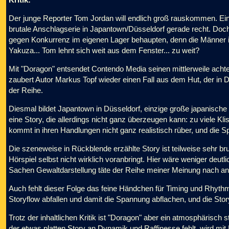
Der junge Reporter Tom Jordan will endlich groß rauskommen. Ei
brutale Anschlagserie in Japantown/Düsseldorf gerade recht. Doc
gegen Konkurrenz im eigenen Lager behaupten, denn die Männer im 
Yakuza... Tom lehnt sich weit aus dem Fenster... zu weit?
Mit "Doragon" entsendet Contendo Media seinen mittlerweile achte
zaubert Autor Markus Topf wieder einen Fall aus dem Hut, der in 
der Reihe.
Diesmal bildet Japantown in Düsseldorf, einzige große japanische
eine Story, die allerdings nicht ganz überzeugen kann: zu viele K
kommt in ihren Handlungen nicht ganz realistisch rüber, und die 
Die szeneweise in Rückblende erzählte Story ist teilweise sehr b
Hörspiel selbst nicht wirklich voranbringt. Hier wäre weniger deu
Sachen Gewaltdarstellung täte der Reihe meiner Meinung nach an 
Auch fehlt dieser Folge das feine Händchen für Timing und Rhyth
Storyflow abfallen und damit die Spannung abflachen, und die Stor
Trotz der inhaltlichen Kritik ist "Doragon" aber ein atmosphärisch
der etwas platten Story an Dynamik und Raffinesse fehlt, wird m