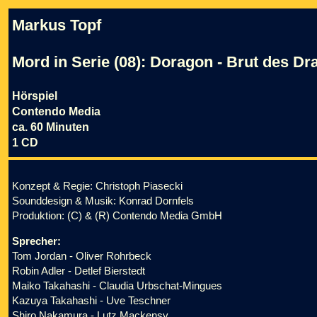
Markus Topf
Mord in Serie (08): Doragon - Brut des D
Hörspiel
Contendo Media
ca. 60 Minuten
1 CD
Konzept & Regie: Christoph Piasecki
Sounddesign & Musik: Konrad Dornfels
Produktion: (C) & (R) Contendo Media GmbH
Sprecher:
Tom Jordan - Oliver Rohrbeck
Robin Adler - Detlef Bierstedt
Maiko Takahashi - Claudia Urbschat-Mingues
Kazuya Takahashi - Uve Teschner
Shiro Nakamura - Lutz Mackensy