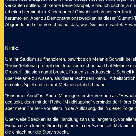
verkaufen sollten. Ich kenne keine Skrupel, Viola. Ich dachte ja nu
arbeiten hier nicht im Kindergarten! Obwohl sich in unserer Karte
herumtollen. Aber zu Demonstrationszwecken ist dieser 'Gummi-Te
Abgründe und eine Vorschau auf das, was Sie hier erwartet. Erwa
Kritik:
Um ihr Studium zu finanzieren, bewirbt sich Melanie Solweik bei 
"Probe"telefonat prompt den Job. Doch schon bald hat Melanie ei
Drossel", die sich damit brüstet, Frauen zu erdrosseln... Schnell 
über Melanie zu wissen, als dieser recht sein kann... Arbeitsörtlic
ein übles Spiel und kommt Melanie gefährlich nahe...
"Einsamer Anruf" ist André Minningers erster Versuch als "Erwachs
geglückt, denn mit der Reihe "MindNapping" verbindet der Hörer Dop
aber mehr Thriller - vor allem in der Auflösung, die in dieser Folg
Über weite Strecken ist die Handlung zäh und langatmig, vor alle
Einbau es so keinen Grund gibt, oder in der Szene, als Melanie mit
die einfach nur die Story streckt.