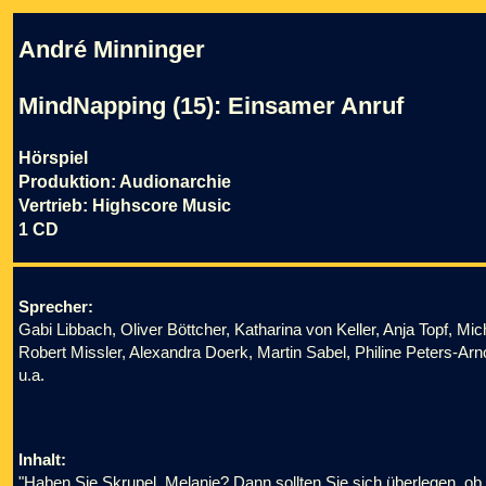
André Minninger
MindNapping (15): Einsamer Anruf
Hörspiel
Produktion: Audionarchie
Vertrieb: Highscore Music
1 CD
Sprecher:
Gabi Libbach, Oliver Böttcher, Katharina von Keller, Anja Topf, Mi
Robert Missler, Alexandra Doerk, Martin Sabel, Philine Peters-Arno
u.a.
Inhalt:
"Haben Sie Skrupel, Melanie? Dann sollten Sie sich überlegen, ob