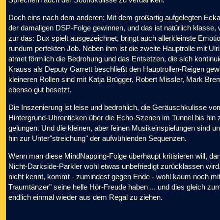
Doch eins nach dem anderen: Mit dem großartig aufgelegten Ecka
der damaligen DSP-Folge gewinnen, und das ist natürlich klasse,
zur das: Dux spielt ausgezeichnet, bringt auch allerkleinste Emo
rundum perfekten Job. Neben ihm ist die zweite Hauptrolle mit Ulri
atmet förmlich die Bedrohung und das Entsetzen, die sich kontinu
Krauss als Deputy Garrett beschließt den Hauptrollen-Reigen gewoh
kleineren Rollen sind mit Katja Brügger, Robert Missler, Mark Bre
ebenso gut besetzt.
Die Inszenierung ist leise und bedrohlich, die Geräuschkulisse 
Hintergrund-Uhrenticken über die Echo-Szenen im Tunnel bis hin
gelungen. Und die kleinen, aber feinen Musikeinspielungen sind un
hin zur Unter"streichung" der aufwühlenden Sequenzen.
Wenn man diese MindNapping-Folge überhaupt kritisieren will, da
Nicht-Darkside-Parkler wohl etwas unbefriedigt zurücklassen wird.
nicht kennt, kommt - zumindest gegen Ende - wohl kaum noch mit. 
Traumtänzer" seine helle Hör-Freude haben ... und dies gleich z
endlich einmal wieder aus dem Regal zu ziehen.