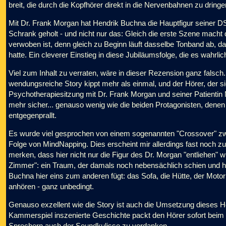
breit, die durch die Kopfhörer direkt in die Nervenbahnen zu dringen
Mit Dr. Frank Morgan hat Hendrik Buchna die Hauptfigur seiner
Schrank geholt - und nicht nur das: Gleich die erste Szene macht
verwoben ist, denn gleich zu Beginn läuft dasselbe Tonband ab, d
hatte. Ein cleverer Einstieg in diese Jubiläumsfolge, die es wahrlich 
Viel zum Inhalt zu verraten, wäre in dieser Rezension ganz falsch.
wendungsreiche Story kippt mehr als einmal, und der Hörer, der s
Psychotherapiesitzung mit Dr. Frank Morgan und seiner Patientin 
mehr sicher... genauso wenig wie die beiden Protagonisten, denen
entgegenprallt.
Es wurde viel gesprochen von einem sogenannten "Crossover" zw
Folge von MindNapping. Dies erscheint mir allerdings fast noch zu 
merken, dass hier nicht nur die Figur des Dr. Morgan "entliehen
Zimmer": ein Traum, der damals noch nebensächlich schien und h
Buchna hier eins zum anderen fügt: das Sofa, die Hütte, der Moto
anhören - ganz unbedingt.
Genauso exzellent wie die Story ist auch die Umsetzung dieses Hö
Kammerspiel inszenierte Geschichte packt den Hörer sofort beim 
Sprechern auch der Soundkulisse zu verdanken.