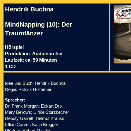
Hendrik Buchna
MindNapping (10): Der
Traumtänzer
Hörspiel
Produktion: Audionarchie
Laufzeit: ca. 59 Minuten
1 CD
Idee und Buch: Hendrik Buchna
Regie: Patrick Holtheuer
Sprecher:
Dr. Frank Morgan: Eckart Dux
Mary Bellows: Ulrike Stürzbecher
Deputy Garrett: Helmut Krauss
Lillian Carver: Katja Brügger
Pförtner: Robert Missler