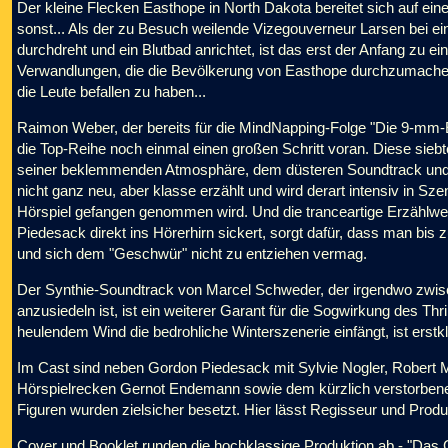
Der kleine Flecken Easthope in North Dakota bereitet sich auf ein
sonst... Als der zu Besuch weilende Vizegouverneur Larsen bei ei
durchdreht und ein Blutbad anrichtet, ist das erst der Anfang zu 
Verwandlungen, die die Bevölkerung von Easthope durchzumachen
die Leute befallen zu haben...
Raimon Weber, der bereits für die MindNapping-Folge "Die 9-mm-Er
die Top-Reihe noch einmal einen großen Schritt voran. Diese siebte 
seiner beklemmenden Atmosphäre, dem düsteren Soundtrack und he
nicht ganz neu, aber klasse erzählt und wird derart intensiv in S
Hörspiel gefangen genommen wird. Und die tranceartige Erzählwei
Piedesack direkt ins Hörerhirn sickert, sorgt dafür, dass man bi
und sich dem "Geschwür" nicht zu entziehen vermag.
Der Synthie-Soundtrack von Marcel Schweder, der irgendwo zwis
anzusiedeln ist, ist ein weiterer Garant für die Sogwirkung des Thri
heulendem Wind die bedrohliche Winterszenerie einfängt, ist erstkl
Im Cast sind neben Gordon Piedesack mit Sylvie Nogler, Robert M
Hörspielrecken Gernot Endemann sowie dem kürzlich verstorbene
Figuren wurden zielsicher besetzt. Hier lässt Regisseur und Prod
Cover und Booklet runden die hochklassige Produktion ab - "Das 