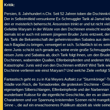
Kritik:
Persien, 8. Jahrhundert n.Chr. Seit 52 Jahren toben die Dschinn
Der in Selbstmitleid versunkene Ex-Schmuggler Tarik al-Jamal leb
den er meisterlich beherrscht. Ansonsten trinkt er und tut nicht vi
Geliebte Maryam in der Wüste von den Dschinnen erwischt wurde, 
damals ist er auch mit seinem jüngeren Bruder Junis entzweit, der
Als Tarik die Bekanntschaft der geheimnisvollen Sabatea aus dem P
nach Bagdad zu bringen, verweigert er sich. Schließlich ist es se
denn Junis schickt sich gerade an, seine erste große Schmuggelr
reisen Junis und Sabatea ab, doch Tarik folgt ihnen, um den Brude
Dschinnen, wabernden Quallen, Elfenbeinpferden und anderen W
Katastrophe: Junis wird von den Dschinnen entführt! Wird Tarik w
Dschinne verlieren wie einst Maryam? Und welche Ziele verfolgt 
Fantastisch geht es zu in Kai Meyers Auftakt zur "Sturmkönige"-Tr
Städte von Roch, die Tornadoreiter, die grotesken Dschinne - Ges
eigenartigen Silberschlangen, Elfenbeinpferde und der Narbennarr A
wunderbare Kulisse für die eigentliche Geschichte, der es an üb
Charakteren und vor Spannung knisternden Szenen nicht mangelt.
Sinne -, die auf ein erwachseneres Publikum abzielt als viele seine