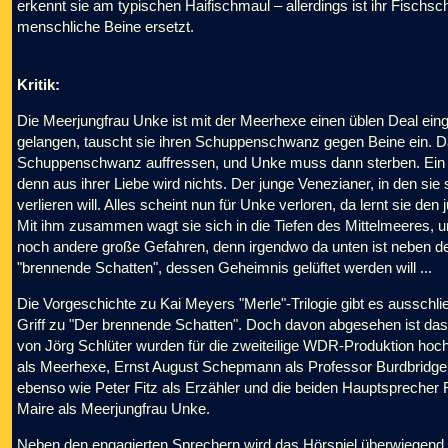
erkennt sie am typischen Haifischmaul – allerdings ist ihr Fisc
menschliche Beine ersetzt.
Kritik:
Die Meerjungfrau Unke ist mit der Meerhexe einen üblen Deal ein
gelangen, tauscht sie ihren Schuppenschwanz gegen Beine ein. D
Schuppenschwanz auffressen, und Unke muss dann sterben. Ein ge
denn aus ihrer Liebe wird nichts. Der junge Venezianer, in den sie si
verlieren will. Alles scheint nun für Unke verloren, da lernt sie 
Mit ihm zusammen wagt sie sich in die Tiefen des Mittelmeeres, u
noch andere große Gefahren, denn irgendwo da unten ist neben d
"brennende Schatten", dessen Geheimnis gelüftet werden will ...
Die Vorgeschichte zu Kai Meyers "Merle"-Trilogie gibt es ausschließ
Griff zu "Der brennende Schatten". Doch davon abgesehen ist das
von Jörg Schlüter wurden für die zweiteilige WDR-Produktion h
als Meerhexe, Ernst August Schepmann als Professor Burdbridge
ebenso wie Peter Fitz als Erzähler und die beiden Hauptsprecher 
Maire als Meerjungfrau Unke.
Neben den engagierten Sprechern wird das Hörspiel überwiegend 