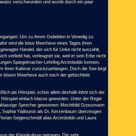
hschwanz verschwunden und wurde durch ein paar
gegangen: Um zu ihrem Geliebten in Venedig zu
afür wird die böse Meerhexe eines Tages ihren
wagter Handel, der sich für Unke nicht auszahlt,
ch verliebt hat, verleugnet sie, weil er sein Erbe nicht
den jungen Spiegelmacher-Lehrling Arcimboldo kennen.
m ihren Kalimar zurückzuerlangen. Doch die See birgt
er bösen Meerhexe auch noch der gefürchtete
lich als Hörspiel, schon allein deshalb lohnt sich der
 Hörspiel einfach klasse geworden. Unter der Regie
ochklassige Sprecher gewonnen: Mechthild Grossmann
, Sophia Yiallouros als Dr. Kerzenbaum überzeugen
Florian Seigerschmidt alias Arcimboldo und Laura
von der Klangkulisse getragen. Die sehr