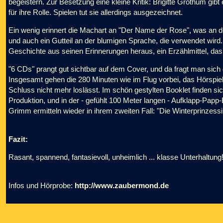
begeistern. Zur Besetzung eine kleine Kritik: Brigitte Grothum gibt ei
für ihre Rolle. Spielen tut sie allerdings ausgezeichnet.
Ein wenig erinnert die Machart an "Der Name der Rose", was an d
und auch ein Gutteil an der blumigen Sprache, die verwendet wird
Geschichte aus seinen Erinnerungen heraus, ein Erzählmittel, da
"6 CDs" prangt gut sichtbar auf dem Cover, und da fragt man sich 
Insgesamt gehen die 280 Minuten wie im Flug vorbei, das Hörspiel 
Schluss nicht mehr loslässt. Im schön gestylten Booklet finden s
Produktion, und in der - gefühlt 100 Meter langen - Aufklapp-Pap
Grimm ermitteln wieder in ihrem zweiten Fall: "Die Winterprinzessi
Fazit:
Rasant, spannend, fantasievoll, unheimlich ... klasse Unterhaltung
Infos und Hörprobe:
http://www.zaubermond.de