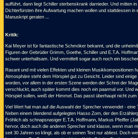
aufführt, dann liegt Schiller sterbenskrank darnieder. Und mitten 
Dichterfürsten ihre Aufwartung machen wollen und stattdessen in 
Manuskript geraten ...
Kritik:
Kai Meyer ist für fantastische Schmöker bekannt, und die unheimli
Figuren der Gebrüder Grimm, Goethe, Schiller und E.T.A. Hoffmann 
schwer unterhaltsam. Und vermittelt sogar auch noch ein bissche
Rasant und mit vielen Effekten und kleinen Musikkompositionen h
Atmosphäre steht dem Hörspiel gut zu Gesicht. Leider sind einige
worden, vor allem in der ersten Szene werden der Schrei der Ma
verschluckt, auch später kommt dies noch ein paarmal vor. Und w
Hörspiel sollen, weiß der Himmel. Das passt überhaupt nicht zum g
Viel Wert hat man auf die Auswahl der Sprecher verwendet - eine 
Neben einem blendend aufgelegten Hasso Zorn, der den Erzählerpa
Fröhlich als schnapsnasiger E.T.A. Hoffmann, Markus Pfeiffer 
hervor, doch auch die anderen Sprecher sind klasse, wenn man mal
seit 30 Jahren so klingt, als ob er seinen Text nur abliest. Doch 