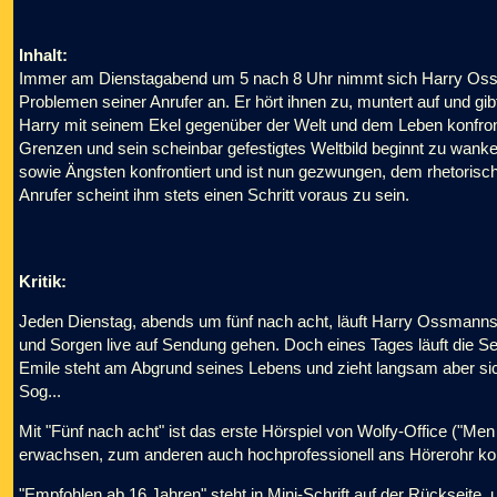
Inhalt:
Immer am Dienstagabend um 5 nach 8 Uhr nimmt sich Harry Oss
Problemen seiner Anrufer an. Er hört ihnen zu, muntert auf und gi
Harry mit seinem Ekel gegenüber der Welt und dem Leben konfront
Grenzen und sein scheinbar gefestigtes Weltbild beginnt zu wan
sowie Ängsten konfrontiert und ist nun gezwungen, dem rhetorisch
Anrufer scheint ihm stets einen Schritt voraus zu sein.
Kritik:
Jeden Dienstag, abends um fünf nach acht, läuft Harry Ossmanns 
und Sorgen live auf Sendung gehen. Doch eines Tages läuft die S
Emile steht am Abgrund seines Lebens und zieht langsam aber sic
Sog...
Mit "Fünf nach acht" ist das erste Hörspiel von Wolfy-Office ("Me
erwachsen, zum anderen auch hochprofessionell ans Hörerohr ko
"Empfohlen ab 16 Jahren" steht in Mini-Schrift auf der Rückseite, 