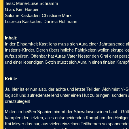
Tess: Marie-Luise Schramm
Gian: Kim Hasper
Salome Kaskaden: Christiane Marx
Lucrecia Kaskaden: Daniela Hoffmann
Inhalt:
In der Einsamkeit Kastiliens muss sich Aura einer Jahrtausende al
Institoris-Kinder. Deren übersinnliche Fähigkeiten wollen skrupell
aufzuspüren. Offenbar hat Auras Vater Nestor den Gral einst persö
und einer lebendigen Göttin stürzt sich Aura in einen finalen Kam
Kritik:
Ja, hier ist er nun also, der achte und letzte Teil der "Alchimistin"
logisch und zufriedenstellend unter einen Hut zu bringen, sonde
draufzulegen!
Mitten im heißen Spanien nimmt der Showdown seinen Lauf - Götte
kämpfen den letzten, alles entscheidenden Kampf um den Heiligen
Kai Meyer das nur, aus vielen einzelnen Teilthemen so spannend