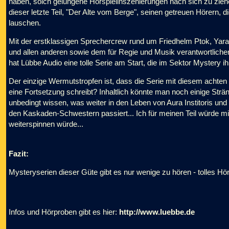
haben, solch gelungene Hörspielinszenierungen nach sich zu zieh
dieser letzte Teil, "Der Alte vom Berge", seinen getreuen Hörern
lauschen.
Mit der erstklassigen Sprechercrew rund um Friedhelm Ptok, Yar
und allen anderen sowie dem für Regie und Musik verantwortliche
hat Lübbe Audio eine tolle Serie am Start, die im Sektor Mystery i
Der einzige Wermutstropfen ist, dass die Serie mit diesem achten 
eine Fortsetzung schreibt? Inhaltlich könnte man noch einige Strä
unbedingt wissen, was weiter in den Leben von Aura Institoris und
den Kaskaden-Schwestern passiert... Ich für meinen Teil würde m
weiterspinnen würde...
Fazit:
Mysteryserien dieser Güte gibt es nur wenige zu hören - tolles Hö
Infos und Hörproben gibt es hier:
http://www.luebbe.de