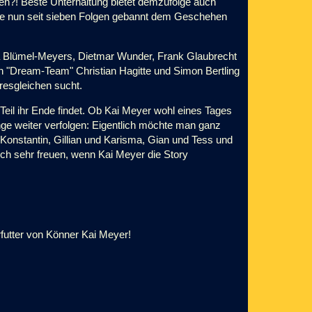
en?! Beste Unterhaltung bietet demzufolge auch
, die nun seit sieben Folgen gebannt dem Geschehen
a Blümel-Meyers, Dietmar Wunder, Frank Glaubrecht
n "Dream-Team" Christian Hagitte und Simon Bertling
hresgleichen sucht.
Teil ihr Ende findet. Ob Kai Meyer wohl eines Tages
nge weiter verfolgen: Eigentlich möchte man ganz
 Konstantin, Gillian und Karisma, Gian und Tess und
ich sehr freuen, wenn Kai Meyer die Story
rfutter von Könner Kai Meyer!