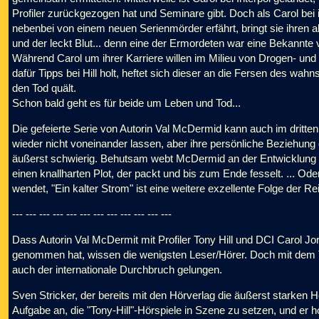
Profiler zurückgezogen hat und Seminare gibt. Doch als Carol bei 
nebenbei von einem neuen Serienmörder erfährt, bringt sie ihren al
und der leckt Blut... denn eine der Ermordeten war eine Bekannte 
Während Carol um ihrer Karriere willen im Milieu von Drogen- u
dafür Tipps bei Hill holt, heftet sich dieser an die Fersen des wa
den Tod quält.
Schon bald geht es für beide um Leben und Tod...
Die gefeierte Serie von Autorin Val McDermid kann auch im dritten
wieder nicht voneinander lassen, aber ihre persönliche Beziehung 
äußerst schwierig. Behutsam webt McDermid an der Entwicklung i
einen knallharten Plot, der packt und bis zum Ende fesselt. ... O
wendet, "Ein kalter Strom" ist eine weitere exzellente Folge der Rei
--- --- --- --- --- --- --- --- --- --- --- ---
Dass Autorin Val McDermit mit Profiler Tony Hill und DCI Carol Jorda
genommen hat, wissen die wenigsten Leser/Hörer. Doch mit dem Team
auch der internationale Durchbruch gelungen.
Sven Stricker, der bereits mit den Hörverlag die äußerst starken 
Aufgabe an, die "Tony-Hill"-Hörspiele in Szene zu setzen, und er h