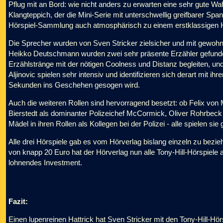
Pflug mit an Bord: wie nicht anders zu erwarten eine sehr gute Wah
Klangteppich, der die Mini-Serie mit unterschwellig greifbarer Spa
Hörspiel-Sammlung auch atmosphärisch zu einem erstklassigen H
Die Sprecher wurden von Sven Stricker zielsicher und mit gewohnt
Heikko Deutschmann wurden zwei sehr präsente Erzähler gefunde
Erzählstränge mit der nötigen Coolness und Distanz begleiten, un
Aljinovic spielen sehr intensiv und identifizieren sich derart mit 
Sekunden ins Geschehen gesogen wird.
Auch die weiteren Rollen sind hervorragend besetzt: ob Felix von 
Bierstedt als dominanter Polizeichef McCormick, Oliver Rohrbeck 
Mädel in ihren Rollen als Kollegen bei der Polizei - alle spielen sie 
Alle drei Hörspiele gab es vom Hörverlag bislang einzeln zu bezi
von knapp 20 Euro hat der Hörverlag nun alle Tony-Hill-Hörspiele 
lohnendes Investment.
Fazit:
Einen lupenreinen Hattrick hat Sven Stricker mit den Tony-Hill-Hö