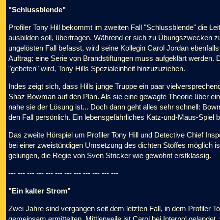
"Schlussblende"
Profiler Tony Hill bekommt im zweiten Fall "Schlussblende" die Leit
ausbilden soll, übertragen. Während er sich zu Übungszwecken z
ungelösten Fall befasst, wird seine Kollegin Carol Jordan ebenfalls
Auftrag: eine Serie von Brandstiftungen muss aufgeklärt werden. 
"gebeten" wird, Tony Hills Spezialeinheit hinzuzuziehen.
Indes zeigt sich, dass Hills junge Truppe ein paar vielversprechend
Shaz Bowman auf den Plan. Als sie eine gewagte Theorie über ein
nahe sie der Lösung ist... Doch dann geht alles sehr schnell: Bow
den Fall persönlich. Ein lebensgefährliches Katz-und-Maus-Spiel b
Das zweite Hörspiel um Profiler Tony Hill und Detective Chief Ins
bei einer zweistündigen Umsetzung des dichten Stoffes möglich ist.
gelungen, die Regie von Sven Stricker wie gewohnt erstklassig.
--- --- --- --- --- --- --- --- --- --- --- ---
"Ein kalter Strom"
Zwei Jahre sind vergangen seit dem letzten Fall, in dem Profiler T
gemeinsam ermittelten. Mittlerweile ist Carol bei Interpol gelande