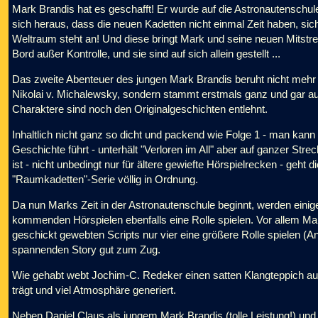
Mark Brandis hat es geschafft! Er wurde auf die Astronautensch
sich heraus, dass die neuen Kadetten nicht einmal Zeit haben, sich
Weltraum steht an! Und diese bringt Mark und seine neuen Mitstre
Bord außer Kontrolle, und sie sind auf sich allein gestellt ...
Das zweite Abenteuer des jungen Mark Brandis beruht nicht mehr - 
Nikolai v. Michalewsky, sondern stammt erstmals ganz und gar au
Charaktere sind noch den Originalgeschichten entlehnt.
Inhaltlich nicht ganz so dicht und packend wie Folge 1 - man kann
Geschichte führt - unterhält "Verloren im All" aber auf ganzer Str
ist - nicht unbedingt nur für ältere gewiefte Hörspielrecken - geht d
"Raumkadetten"-Serie völlig in Ordnung.
Da nun Marks Zeit in der Astronautenschule beginnt, werden einige
kommenden Hörspielen ebenfalls eine Rolle spielen. Vor allem Ma
geschickt gewebten Scripts nur vier eine größere Rolle spielen (A
spannenden Story gut zum Zug.
Wie gehabt webt Jochim-C. Redeker einen satten Klangteppich aus
trägt und viel Atmosphäre generiert.
Neben Daniel Claus als jungem Mark Brandis (tolle Leistung!) und 