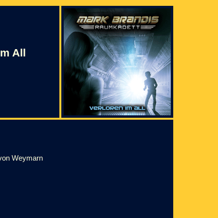
im All
r von Weymarn