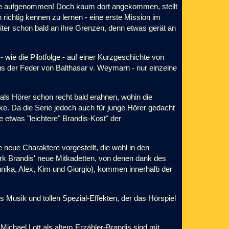
ule aufgenommen! Doch kaum dort angekommen, stellt
 richtig kennen zu lernen - eine erste Mission im
iter schon bald an ihre Grenzen, denn etwas gerät an
wie die Pilotfolge - auf einer Kurzgeschichte von
s der Feder von Balthasar v. Weymarn - nur einzelne
 als Hörer schon recht bald erahnen, wohin die
ecke. Da die Serie jedoch auch für junge Hörer gedacht
ie etwas "leichtere" Brandis-Kost" der
 neue Charaktere vorgestellt, die wohl in den
rk Brandis' neue Mitkadetten, von denen dank des
nnika, Alex, Kim und Giorgio), kommen innerhalb der
 Musik und tollen Spezial-Effekten, der das Hörspiel
Michael Lott als altem Erzähler-Brandis sind mit