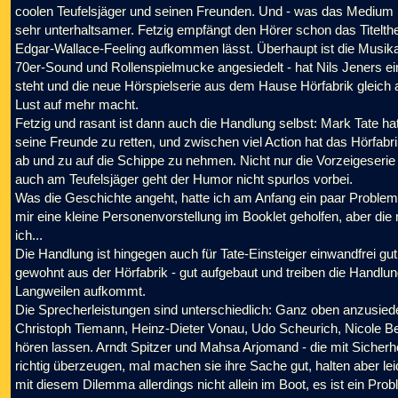
coolen Teufelsjäger und seinen Freunden. Und - was das Medium Hör
sehr unterhaltsamer. Fetzig empfängt den Hörer schon das Titelt
Edgar-Wallace-Feeling aufkommen lässt. Überhaupt ist die Musika
70er-Sound und Rollenspielmucke angesiedelt - hat Nils Jeners ein
steht und die neue Hörspielserie aus dem Hause Hörfabrik gleich
Lust auf mehr macht.
Fetzig und rasant ist dann auch die Handlung selbst: Mark Tate h
seine Freunde zu retten, und zwischen viel Action hat das Hörfabr
ab und zu auf die Schippe zu nehmen. Nicht nur die Vorzeigeserie
auch am Teufelsjäger geht der Humor nicht spurlos vorbei.
Was die Geschichte angeht, hatte ich am Anfang ein paar Probleme,
mir eine kleine Personenvorstellung im Booklet geholfen, aber di
ich...
Die Handlung ist hingegen auch für Tate-Einsteiger einwandfrei gut
gewohnt aus der Hörfabrik - gut aufgebaut und treiben die Handl
Langweilen aufkommt.
Die Sprecherleistungen sind unterschiedlich: Ganz oben anzusiede
Christoph Tiemann, Heinz-Dieter Vonau, Udo Scheurich, Nicole B
hören lassen. Arndt Spitzer und Mahsa Arjomand - die mit Sicherhe
richtig überzeugen, mal machen sie ihre Sache gut, halten aber lei
mit diesem Dilemma allerdings nicht allein im Boot, es ist ein Prob