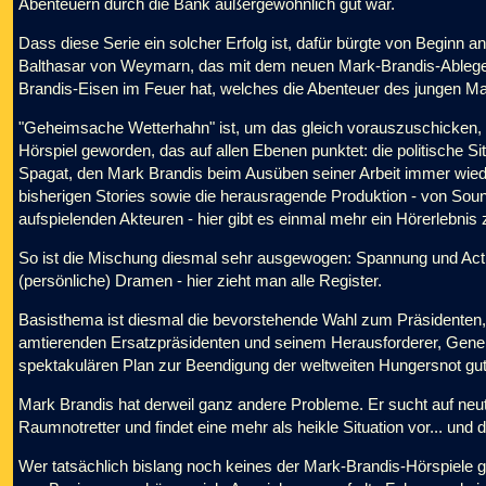
Abenteuern durch die Bank außergewöhnlich gut war.
Dass diese Serie ein solcher Erfolg ist, dafür bürgte von Beginn a
Balthasar von Weymarn, das mit dem neuen Mark-Brandis-Ableger 
Brandis-Eisen im Feuer hat, welches die Abenteuer des jungen Mar
"Geheimsache Wetterhahn" ist, um das gleich vorauszuschicken,
Hörspiel geworden, das auf allen Ebenen punktet: die politische Si
Spagat, den Mark Brandis beim Ausüben seiner Arbeit immer wieder
bisherigen Stories sowie die herausragende Produktion - von Sou
aufspielenden Akteuren - hier gibt es einmal mehr ein Hörerlebnis 
So ist die Mischung diesmal sehr ausgewogen: Spannung und Actio
(persönliche) Dramen - hier zieht man alle Register.
Basisthema ist diesmal die bevorstehende Wahl zum Präsidente
amtierenden Ersatzpräsidenten und seinem Herausforderer, Gener
spektakulären Plan zur Beendigung der weltweiten Hungersnot gut
Mark Brandis hat derweil ganz andere Probleme. Er sucht auf neu
Raumnotretter und findet eine mehr als heikle Situation vor... und di
Wer tatsächlich bislang noch keines der Mark-Brandis-Hörspiele g