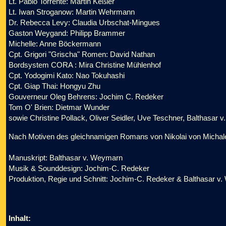
Lt. Pablo Torrente: Martin Keßler
Lt. Iwan Stroganow: Martin Wehrmann
Dr. Rebecca Levy: Claudia Urbschat-Mingues
Gaston Weygand: Philipp Brammer
Michelle: Anne Böckermann
Cpt. Grigori "Grischa" Romen: David Nathan
Bordsystem CORA : Mira Christine Mühlenhof
Cpt. Yodogimi Kato: Nao Tokuhashi
Cpt. Giap Thai: Hongyu Zhu
Gouverneur Oleg Behrens: Jochim C. Redeker
Tom O' Brien: Dietmar Wunder
sowie Christine Pollack, Oliver Seidler, Uve Teschner, Balthasa
Nach Motiven des gleichnamigen Romans von Nikolai von Micha
Manuskript: Balthasar v. Weymarn
Musik & Sounddesign: Jochim-C. Redeker
Produktion, Regie und Schnitt: Jochim-C. Redeker & Balthasar v
Inhalt: