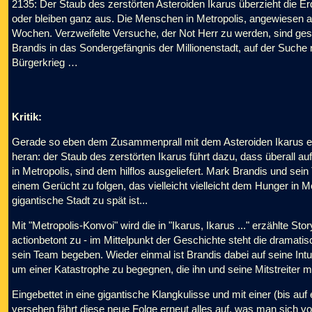
2135: Der Staub des zerstörten Asteroiden Ikarus überzieht die Er
oder bleiben ganz aus. Die Menschen in Metropolis, angewiesen au
Wochen. Verzweifelte Versuche, der Not Herr zu werden, sind gesch
Brandis in das Sondergefängnis der Millionenstadt, auf der Suc
Bürgerkrieg …
Kritik:
Gerade so eben dem Zusammenprall mit dem Asteroiden Ikarus en
heran: der Staub des zerstörten Ikarus führt dazu, dass überall au
in Metropolis, sind dem hilflos ausgeliefert. Mark Brandis und 
einem Gerücht zu folgen, das vielleicht vielleicht dem Hunger in M
gigantische Stadt zu spät ist...
Mit "Metropolis-Konvoi" wird die in "Ikarus, Ikarus ..." erzählte St
actionbetont zu - im Mittelpunkt der Geschichte steht die dramati
sein Team begeben. Wieder einmal ist Brandis dabei auf seine Int
um einer Katastrophe zu begegnen, die ihn und seine Mitstreiter m
Eingebettet in eine gigantische Klangkulisse und mit einer (bis 
versehen fährt diese neue Folge erneut alles auf, was man sich 