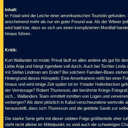
Inhalt:
In Ystad wird die Leiche einer amerikanischen Touristin gefunden.
anscheinend mehr als nur ein guter Freund war. Als der Witwer jed
wird bald klar, dass es sich um einen komplizierten Mordfall hand
hinaus führen.
Kritik:
Kurt Wallander ist müde: Privat läuft es alles andere als gut für d
Liebe Anja und hängt irgendwie voll durch. Auch bei Tochter Linda s
mit Stefan Lindman am Ende? Bei solchem Familien-Blues stehen d
Hintergrund dieses Hörspiels: Eine Amerikanerin reißt bei einer F
hinaus und wird einige Zeit später tot im Ystader Hafenbecken ge
der Vernissage? Robert Thuresson, der berühmte Kriegs-Fotograf, 
sich... Wallanders Team ermittelt inmitten von Lügen und verwi
verbergen? Als dann plötzlich in Kabul verschwundene wertvolle a
herausstellt, dass sich Thuresson und die getötete Sarah zur selbe
Die starke Serie geht mit dieser siebten Folge größtenteils eher r
steht nicht alleine im Mittelpunkt; es sind auch die schwierigen Cha