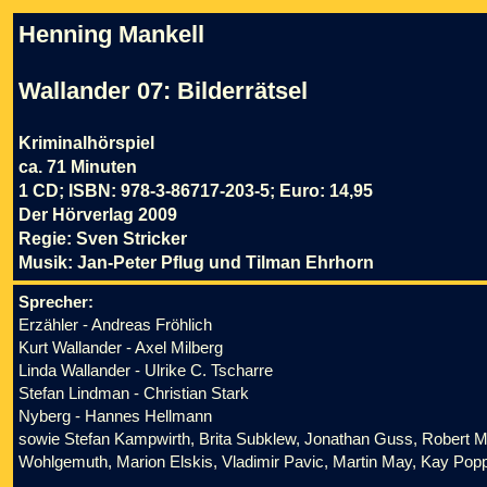
Henning Mankell
Wallander 07: Bilderrätsel
Kriminalhörspiel
ca. 71 Minuten
1 CD; ISBN: 978-3-86717-203-5; Euro: 14,95
Der Hörverlag 2009
Regie: Sven Stricker
Musik: Jan-Peter Pflug und Tilman Ehrhorn
Sprecher:
Erzähler - Andreas Fröhlich
Kurt Wallander - Axel Milberg
Linda Wallander - Ulrike C. Tscharre
Stefan Lindman - Christian Stark
Nyberg - Hannes Hellmann
sowie Stefan Kampwirth, Brita Subklew, Jonathan Guss, Robert M
Wohlgemuth, Marion Elskis, Vladimir Pavic, Martin May, Kay Pop