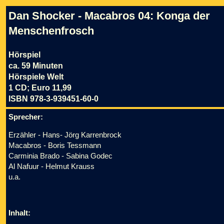
Dan Shocker - Macabros 04: Konga der
Menschenfrosch
Hörspiel
ca. 59 Minuten
Hörspiele Welt
1 CD; Euro 11,99
ISBN 978-3-939451-60-0
Sprecher:
Erzähler - Hans- Jörg Karrenbrock
Macabros - Boris Tessmann
Carminia Brado - Sabina Godec
Al Nafuur - Helmut Krauss
u.a.
Inhalt: