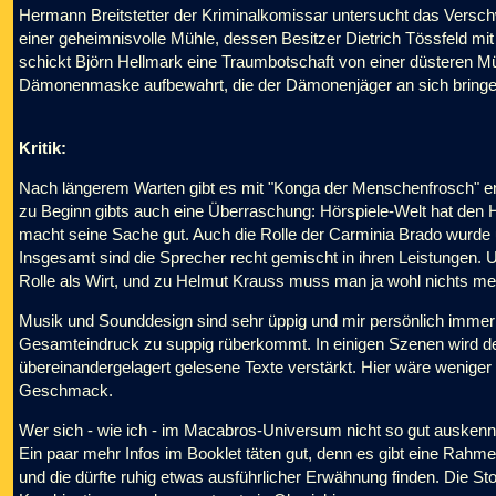
Hermann Breitstetter der Kriminalkomissar untersucht das Versch
einer geheimnisvolle Mühle, dessen Besitzer Dietrich Tössfeld mi
schickt Björn Hellmark eine Traumbotschaft von einer düsteren Mü
Dämonenmaske aufbewahrt, die der Dämonenjäger an sich bringen so
Kritik:
Nach längerem Warten gibt es mit "Konga der Menschenfrosch" end
zu Beginn gibts auch eine Überraschung: Hörspiele-Welt hat den
macht seine Sache gut. Auch die Rolle der Carminia Brado wurde u
Insgesamt sind die Sprecher recht gemischt in ihren Leistungen. U
Rolle als Wirt, und zu Helmut Krauss muss man ja wohl nichts me
Musik und Sounddesign sind sehr üppig und mir persönlich immer 
Gesamteindruck zu suppig rüberkommt. In einigen Szenen wird de
übereinandergelagert gelesene Texte verstärkt. Hier wäre wenige
Geschmack.
Wer sich - wie ich - im Macabros-Universum nicht so gut auskennt,
Ein paar mehr Infos im Booklet täten gut, denn es gibt eine Rahmen
und die dürfte ruhig etwas ausführlicher Erwähnung finden. Die Sto