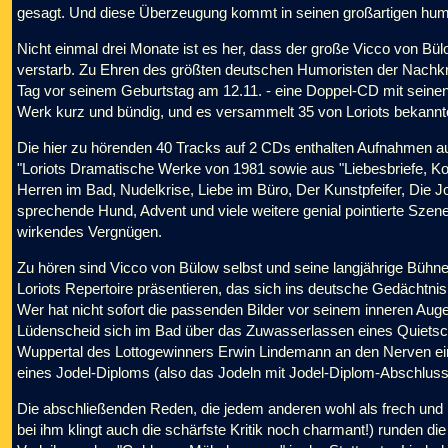
gesagt. Und diese Überzeugung kommt in seinen großartigen hum
Nicht einmal drei Monate ist es her, dass der große Vicco von Bül
verstarb. Zu Ehren des größten deutschen Humoristen der Nachkr
Tag vor seinem Geburtstag am 12.11. - eine Doppel-CD mit seinen
Werk kurz und bündig, und es versammelt 35 von Loriots bekannte
Die hier zu hörenden 40 Tracks auf 2 CDs enthalten Aufnahmen au
"Loriots Dramatische Werke von 1981 sowie aus "Liebesbriefe, K
Herren im Bad, Nudelkrise, Liebe im Büro, Der Kunstpfeifer, Die J
sprechende Hund, Advent und viele weitere genial pointierte Szene
wirkendes Vergnügen.
Zu hören sind Vicco von Bülow selbst und seine langjährige Bühn
Loriots Repertoire präsentieren, das sich ins deutsche Gedächtni
Wer hat nicht sofort die passenden Bilder vor seinem inneren Auge
Lüdenscheid sich im Bad über das Zuwasserlassen eines Quietsch
Wuppertal des Lottogewinners Erwin Lindemann an den Nerven ein
eines Jodel-Diploms (also das Jodeln mit Jodel-Diplom-Abschlus
Die abschließenden Reden, die jedem anderen wohl als frech und i
bei ihm klingt auch die schärfste Kritik noch charmant!) runden d