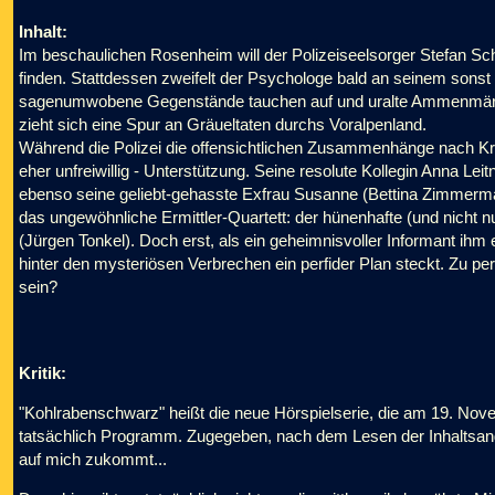
Inhalt:
Im beschaulichen Rosenheim will der Polizeiseelsorger Stefan 
finden. Stattdessen zweifelt der Psychologe bald an seinem sonst
sagenumwobene Gegenstände tauchen auf und uralte Ammenmärche
zieht sich eine Spur an Gräueltaten durchs Voralpenland.
Während die Polizei die offensichtlichen Zusammenhänge nach Kr
eher unfreiwillig - Unterstützung. Seine resolute Kollegin Anna Leit
ebenso seine geliebt-gehasste Exfrau Susanne (Bettina Zimmerma
das ungewöhnliche Ermittler-Quartett: der hünenhafte (und nicht n
(Jürgen Tonkel). Doch erst, als ein geheimnisvoller Informant ihm
hinter den mysteriösen Verbrechen ein perfider Plan steckt. Zu 
sein?
Kritik:
"Kohlrabenschwarz" heißt die neue Hörspielserie, die am 19. Novem
tatsächlich Programm. Zugegeben, nach dem Lesen der Inhaltsang
auf mich zukommt...