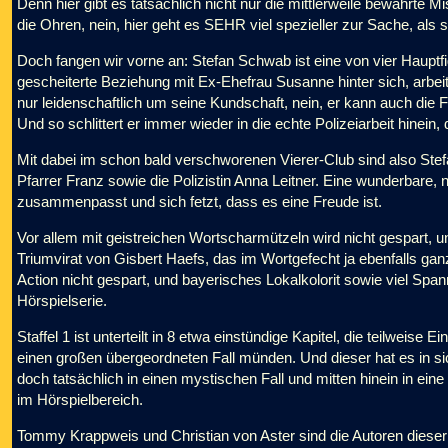
Denn hier gibt es tatsächlich nicht nur die mittlerweile bewährte
die Ohren, nein, hier geht es SEHR viel spezieller zur Sache, als s
Doch fangen wir vorne an: Stefan Schwab ist eine von vier Hauptfig
gescheiterte Beziehung mit Ex-Ehefrau Susanne hinter sich, arbeit
nur leidenschaftlich um seine Kundschaft, nein, er kann auch die Fi
Und so schlittert er immer wieder in die echte Polizeiarbeit hinein, d
Mit dabei im schon bald verschworenen Vierer-Club sind also St
Pfarrer Franz sowie die Polizistin Anna Leitner. Eine wunderbare, 
zusammenpasst und sich fetzt, dass es eine Freude ist.
Vor allem mit geistreichen Wortscharmützeln wird nicht gespart, u
Triumvirat von Gisbert Haefs, das im Wortgefecht ja ebenfalls ga
Action nicht gespart, und bayerisches Lokalkolorit sowie viel Spa
Hörspielserie.
Staffel 1 ist unterteilt in 8 etwa einstündige Kapitel, die teilweise
einen großen übergeordneten Fall münden. Und dieser hat es in s
doch tatsächlich in einen mystischen Fall und mitten hinein in ein
im Hörspielbereich.
Tommy Krappweis und Christian von Aster sind die Autoren dieser