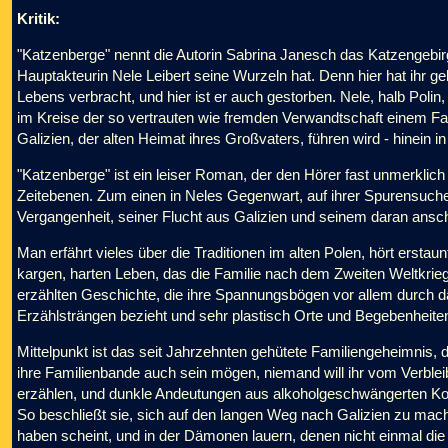
Kritik:
"Katzenberge" nennt die Autorin Sabrina Janesch das Katzengebirg
Hauptakteurin Nele Leibert seine Wurzeln hat. Denn hier hat ihr gel
Lebens verbracht, und hier ist er auch gestorben. Nele, halb Poli
im Kreise der so vertrauten wie fremden Verwandtschaft einem Fam
Galizien, der alten Heimat ihres Großvaters, führen wird - hinein i
"Katzenberge" ist ein leiser Roman, der den Hörer fast unmerklich 
Zeitebenen. Zum einen in Neles Gegenwart, auf ihrer Spurensuch
Vergangenheit, seiner Flucht aus Galizien und seinem daran an
Man erfährt vieles über die Traditionen im alten Polen, hört ers
kargen, harten Leben, das die Familie nach dem Zweiten Weltkrieg pr
erzählten Geschichte, die ihre Spannungsbögen vor allem durch 
Erzählsträngen bezieht und sehr plastisch Orte und Begebenheiten
Mittelpunkt ist das seit Jahrzehnten gehütete Familiengeheimnis
ihre Familienbande auch sein mögen, niemand will ihr vom Verble
erzählen, und dunkle Andeutungen aus alkoholgeschwängerten K
So beschließt sie, sich auf den langen Weg nach Galizien zu mache
haben scheint, und in der Dämonen lauern, denen nicht einmal di