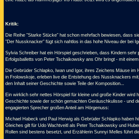
Kritik:
Die Reihe "Starke Stücke" hat schon mehrfach bewiesen, dass sie 
"Der Nussknacker" fügt sich nahtlos in das hohe Niveau der bei I
Sylvia Schreiber hat ein Hörspiel geschrieben, dass Kindern sehr
Erfolgsballetts von Peter Tschaikowsky ans Ohr bringt - mit einem 
Die Gebrüder Schlapko, Iwan und Igor, ihres Zeichens Mäuse i
in Frolowskoje, erleben live die Entstehung des Nussknackers mit
den Inhalt seiner Geschichte sowie Teile der Komposition...
Ein wirklich sehr nettes Hörspiel für kleine und große Kinder wird
Geschichte sowie der schön gemachten Geräuschkulisse - und der 
engagierten Sprecher großen Anteil am Hörgenuss:
Michael Habeck und Paul Herwig als Gebrüder Schlapko haben hö
Gleiches gilt für Udo Wachtveitl als Peter Tschaikowsky und Huber
Rollen sind bestens besetzt, und Erzählerin Sunnyi Melles führt