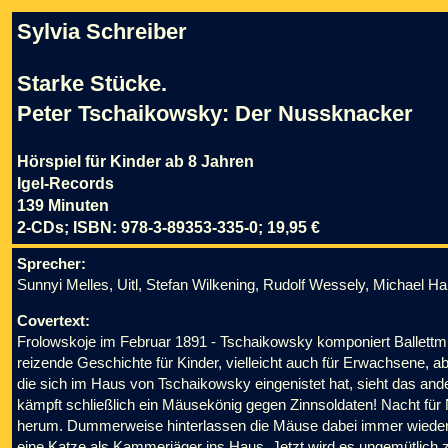
Sylvia Schreiber
Starke Stücke.
Peter Tschaikowsky: Der Nussknacker
Hörspiel für Kinder ab 8 Jahren
Igel-Records
139 Minuten
2-CDs; ISBN: 978-3-89353-335-0; 19,95 €
Sprecher:
Sunnyi Melles, Uitl, Stefan Wilkening, Rudolf Wessely, Michael H
Covertext:
Frolowskoje im Februar 1891 - Tschaikowsky komponiert Ballettmus
reizende Geschichte für Kinder, vielleicht auch für Erwachsene, 
die sich im Haus von Tschaikowsky eingenistet hat, sieht das ande
kämpft schließlich ein Mäusekönig gegen Zinnsoldaten! Nacht für 
herum. Dummerweise hinterlassen die Mäuse dabei immer wieder ih
eine Katze als Kammerjäger ins Haus. Jetzt wird es ungemütlich z