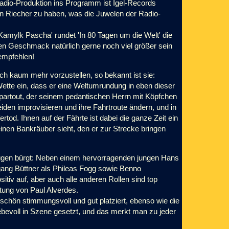
adio-Produktion ins Programm ist Igel-Records
uten Riecher zu haben, was die Juwelen der Radio-
Kamylk Pascha' rundet 'In 80 Tagen um die Welt' die
nen Geschmack natürlich gerne noch viel größer sein
 empfehlen!
ch kaum mehr vorzustellen, so bekannt ist sie:
Wette ein, dass er eine Weltumrundung in eben dieser
epartout, der seinem pedantischen Herrn mit Köpfchen
iden improvisieren und ihre Fahrtroute ändern, und in
rtod. Ihnen auf der Fährte ist dabei die ganze Zeit ein
einen Bankräuber sieht, den er zur Strecke bringen
gnügen bürgt: Neben einem hervorragenden jungen Hans
fgang Büttner als Phileas Fogg sowie Benno
itiv auf, aber auch alle anderen Rollen sind top
itung von Paul Alverdes.
st schön stimmungsvoll und gut platziert, ebenso wie die
iebevoll in Szene gesetzt, und das merkt man zu jeder