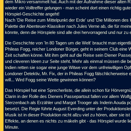
dem Mikro versammelt hat. Auch mit der Aufnahme dieser alten R
wieder ein Volltreffer gelungen - man scheint dort einen richtig g
Hörspiel-Geschichte angeht!
Nach 'Die Reise zum Mittelpunkt der Erde' und 'Die Millionen des 
Palette der Abenteuer-Klassiker nach Jules Verne ab, die für mei
könnte, denn die Hörspiele sind alle drei hervorragend und nur zu
Die Geschichte von 'In 80 Tagen um die Welt' braucht man eigentli
Phileas Fogg, reicher Londoner Bürger, geht in seinem Club eine 
Zeit schaffen könne. Mit ihm geht auf die Reise sein Diener Pass
und cleveren Ideen zur Seite steht. Mehr als einmal müssen die be
Indien retten sie sogar eine junge Witwe vor dem unfreiwilligen Opfe
Londoner Detektiv, Mr. Fix, der in Phileas Fogg fälschlicherweise 
will... Wird Fogg seine Wette gewinnen können?
Das Hörspiel hat eine Sprecherliste, die allein schon für Hörver
Clarin in der Rolle des Dieners Passepartout fallen vor allem Wol
Sterzenbach als Erzähler und Margot Trooger als Inderin Aouda pos
besetzt. Die Regie führte August Everding unter der Produktionsle
Musik ist in dieser Produktion nicht allzu viel zu hören, aber sie i
Effekte, an denen es nichts zu mäkeln gibt - das Hörspiel wurde l
Minute.