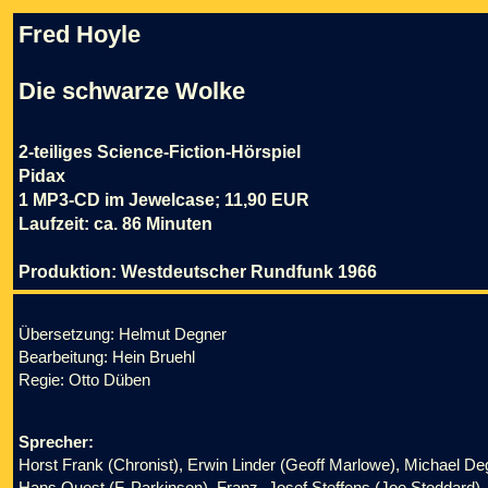
Fred Hoyle
Die schwarze Wolke
2-teiliges Science-Fiction-Hörspiel
Pidax
1 MP3-CD im Jewelcase; 11,90 EUR
Laufzeit: ca. 86 Minuten
Produktion: Westdeutscher Rundfunk 1966
Übersetzung: Helmut Degner
Bearbeitung: Hein Bruehl
Regie: Otto Düben
Sprecher:
Horst Frank (Chronist), Erwin Linder (Geoff Marlowe), Michael 
Hans Quest (F. Parkinson), Franz- Josef Steffens (Joe Stoddard),