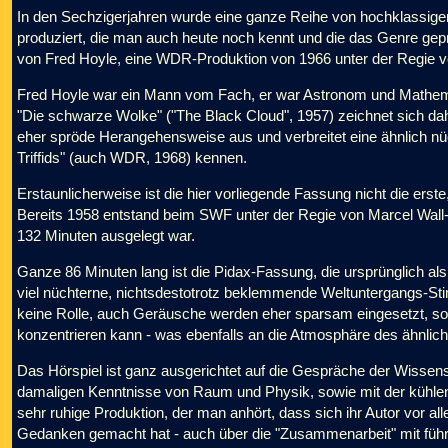
In den Sechzigerjahren wurde eine ganze Reihe von hochklassigen
produziert, die man auch heute noch kennt und die das Genre ge
von Fred Hoyle, eine WDR-Produktion von 1966 unter der Regie 
Fred Hoyle war ein Mann vom Fach, er war Astronom und Mathemat
"Die schwarze Wolke" ("The Black Cloud", 1957) zeichnet sich da
eher spröde Herangehensweise aus und verbreitet eine ähnlich n
Triffids" (auch WDR, 1968) kennen.
Erstaunlicherweise ist die hier vorliegende Fassung nicht die erst
Bereits 1958 entstand beim SWF unter der Regie von Marcel Wall-
132 Minuten ausgelegt war.
Ganze 86 Minuten lang ist die Pidax-Fassung, die ursprünglich al
viel nüchterne, nichtsdestotrotz beklemmende Weltuntergangs-Stim
keine Rolle, auch Geräusche werden eher sparsam eingesetzt, so 
konzentrieren kann - was ebenfalls an die Atmosphäre des ähnlich a
Das Hörspiel ist ganz ausgerichtet auf die Gespräche der Wissensch
damaligen Kenntnisse von Raum und Physik, sowie mit der kühlen 
sehr ruhige Produktion, der man anhört, dass sich ihr Autor vor all
Gedanken gemacht hat - auch über die "Zusammenarbeit" mit führen