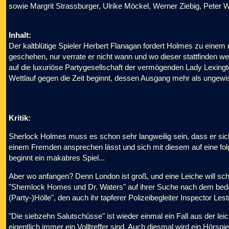
sowie Margrit Strassburger, Ulrike Möckel, Werner Ziebig, Peter W
Inhalt:
Der kaltblütige Spieler Herbert Flanagan fordert Holmes zu einem
geschehen, nur verrate er nicht wann und wo dieser stattfinden we
auf die luxuriöse Partygesellschaft der vermögenden Lady Lexingto
Wettlauf gegen die Zeit beginnt, dessen Ausgang mehr als ungewis
Kritik:
Sherlock Holmes muss es schon sehr langweilig sein, dass er s
einem Fremden ansprechen lässt und sich mit diesem auf eine fol
beginnt ein makabres Spiel...
Aber wo anfangen? Denn London ist groß, und eine Leiche will sc
"Shemlock Homes und Dr. Waters" auf ihrer Suche nach dem beda
(Party-)Hölle", den auch ihr tapferer Polizeibegleiter Inspector Le
"Die siebzehn Salutschüsse" ist wieder einmal ein Fall aus der l
eigentlich immer ein Volltreffer sind. Auch diesmal wird ein Hörspi