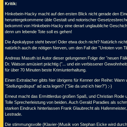
Kritik:
Hinkebein-Hacky macht auf den ersten Blick nicht gerade den Ein
heruntergekommene üble Gestalt und notorischer Gesetzesbreche
bekommt von Hinkebein-Hacky eine derart unglaubliche Geschichte
denn um lebende Tote soll es gehen!
Die Apokalypse steht bevor! Oder etwa doch nicht? Natürlich nich
natürlich auch die nötigen Nerven, um den Fall der "Untoten von Ti
Andreas Masuth ist Autor dieser gelungenen Folge der "neuen Fälle
Dr. Watson amüsiert prächtig ("... und ein verbissener Gewohnheit
für über 70 Minuten beste Krimiunterhaltung.
Einen Extralacher gibts hier übrigens für Kenner der Reihe: Wann w
"Stellungsdisput" ad acta legen? ("Sie da und ich hier?") ;-)
Erneut macht das Ermittlerduo großen Spaß, und Christian Rode un
Tolle Sprecherleistung von beiden. Auch Gerald Paradies als schm
starken Eindruck hinterlassen Frank Glaubrecht als Hafenmeister, 
Lestrade.
Die stimmungsvolle (Klavier-)Musik von Stephan Eicke wird durch 