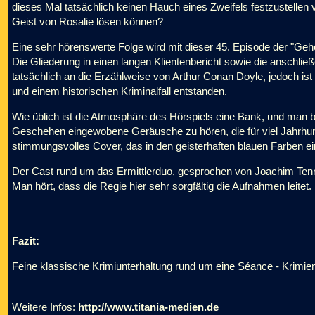
dieses Mal tatsächlich keinen Hauch eines Zweifels festzustelle
Geist von Rosalie lösen können?
Eine sehr hörenswerte Folge wird mit dieser 45. Episode der "Ge
Die Gliederung in einen langen Klientenbericht sowie die anschli
tatsächlich an die Erzählweise von Arthur Conan Doyle, jedoch is
und einem historischen Kriminalfall entstanden.
Wie üblich ist die Atmosphäre des Hörspiels eine Bank, und man be
Geschehen eingewobene Geräusche zu hören, die für viel Jahrhunde
stimmungsvolles Cover, das in den geisterhaften blauen Farben ein
Der Cast rund um das Ermittlerduo, gesprochen von Joachim Tenns
Man hört, dass die Regie hier sehr sorgfältig die Aufnahmen leitet.
Fazit:
Feine klassische Krimiunterhaltung rund um eine Séance - Krimie
Weitere Infos:
http://www.titania-medien.de