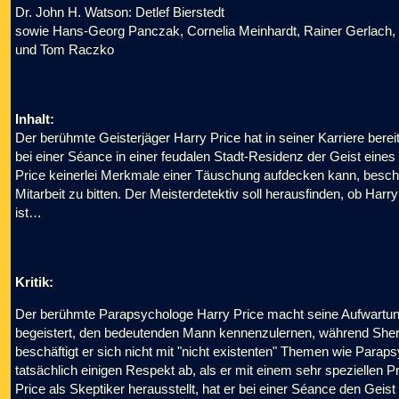
Dr. John H. Watson: Detlef Bierstedt
sowie Hans-Georg Panczak, Cornelia Meinhardt, Rainer Gerlach,
und Tom Raczko
Inhalt:
Der berühmte Geisterjäger Harry Price hat in seiner Karriere bere
bei einer Séance in einer feudalen Stadt-Residenz der Geist ei
Price keinerlei Merkmale einer Täuschung aufdecken kann, beschli
Mitarbeit zu bitten. Der Meisterdetektiv soll herausfinden, ob Harr
ist…
Kritik:
Der berühmte Parapsychologe Harry Price macht seine Aufwartun
begeistert, den bedeutenden Mann kennenzulernen, während Sher
beschäftigt er sich nicht mit "nicht existenten" Themen wie Paraps
tatsächlich einigen Respekt ab, als er mit einem sehr speziellen 
Price als Skeptiker herausstellt, hat er bei einer Séance den Gei